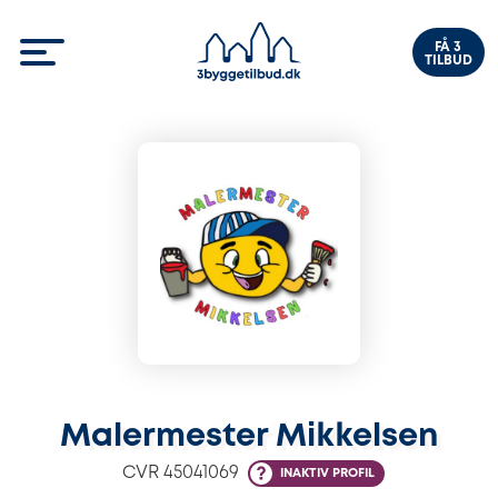
FÅ 3
TILBUD
Malermester Mikkelsen
CVR
45041069
INAKTIV PROFIL