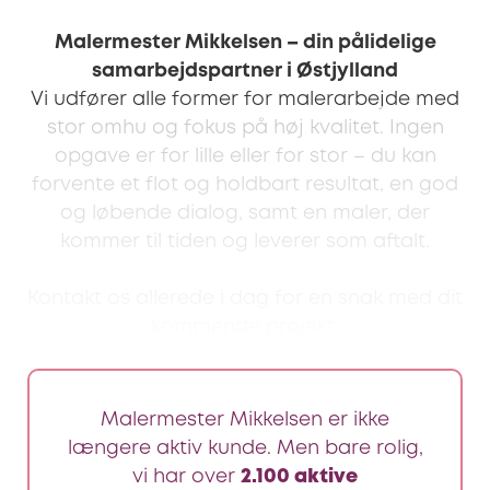
Malermester Mikkelsen – din pålidelige
samarbejdspartner i Østjylland
Vi udfører alle former for malerarbejde med
stor omhu og fokus på høj kvalitet. Ingen
opgave er for lille eller for stor – du kan
forvente et flot og holdbart resultat, en god
og løbende dialog, samt en maler, der
kommer til tiden og leverer som aftalt.
Kontakt os allerede i dag for en snak med dit
kommende projekt
Malermester Mikkelsen er ikke
længere aktiv kunde. Men bare rolig,
vi har over
2.100 aktive