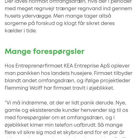
Der laves normalt omfangsdræn, hvis der i perioder
med meget regnvejr trænger regnvand ind gennem
husets ydervægge. Men mange tager altså
sorgerne på forskud og klogt får sikret deres
kælder i tide.
Mange forespørgsler
Hos Entreprenørfirmaet KEA Entreprise ApS oplever
man panikken hos landets husejere. Firmaet tilbyder
blandt andet omfangsdræn, og ifølge projektleder
Flemming Wolff har firmaet travlt i øjeblikket.
”Vi må indrømme, at der er lidt panik derude. Nye,
gamle og eksisterende kunder henvender sig til os
med forespørgsler om et omfangsdræn, og i
øjeblikket kimer min telefon uafbrudt. Så mange
flere vil sikre sig mod et skybrud end for et par år