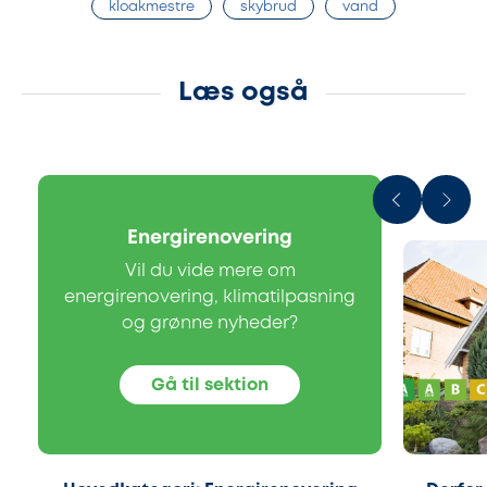
kloakmestre
skybrud
vand
Læs også
Energirenovering
Vil du vide mere om
energirenovering, klimatilpasning
og grønne nyheder?
Gå til sektion