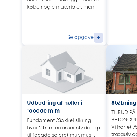
købe nogle materialer, men ...
Se opgave
+
Udbedring af huller i
Støbning
facade m.m
TILBUD PÅ
BETONGUL
Fundament /Sokkel sikring
Vi har et 
hvor 2 træ terrasser støder op
trægulv og.
til facadeisoleret mur. mus ...