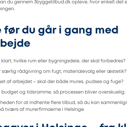
an du gennem 3byggetilbud.dk opleve, hvor enkelt det e
ningen.
e før du går i gang med
bejde
 klart, hvilke rum eller bygningsdele, der skal forbedres?
r særlig rådgivning om fugt, materialevalg eller æstetik?
t af arbejdet – skal der både mures, pudses og fuge?
sk budget og tidsramme, så processen bliver overskuelig.
eden for at indhente flere tilbud, så du kan sammenlig
på tværs af murerfirmaerne i Helsinge.