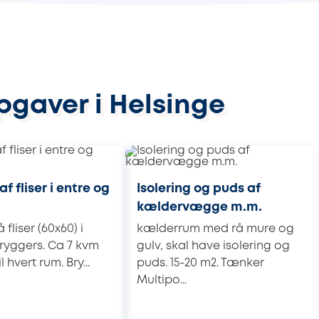
pgaver i Helsinge
f fliser i entre og
Isolering og puds af
kældervægge m.m.
fliser (60x60) i
kælderrum med rå mure og
ryggers. Ca 7 kvm
gulv, skal have isolering og
il hvert rum. Bry...
puds. 15-20 m2. Tænker
Multipo...