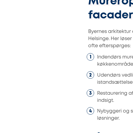
Mureropg
facader
Byernes arkitektur
Helsinge. Her løser 
ofte efterspørges:
Indendørs murer
køkkenområder
Udendørs vedli
istandsættelse
Restaurering 
indsigt.
Nybyggeri og s
løsninger.