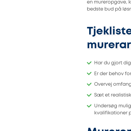
en mureropgave, k
bedste bud på løs
Tjeklist
murerar
Har du gjort dig
Er der behov fo
Overvej omfange
Sæt et realisti
Undersøg muligh
kvalifikationer 