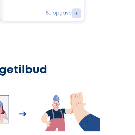
Se opgave
+
ggetilbud