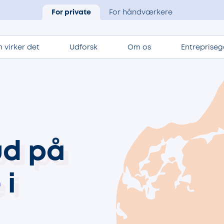
For private
For håndværkere
 virker det
Udforsk
Om os
Entrepriseg
ud på
e
i