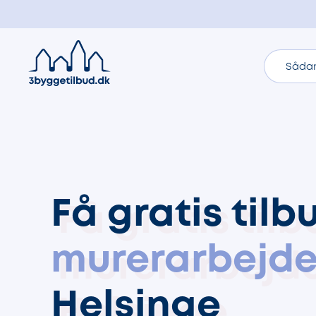
Sådan
Få gratis tilb
murerarbejd
Helsinge