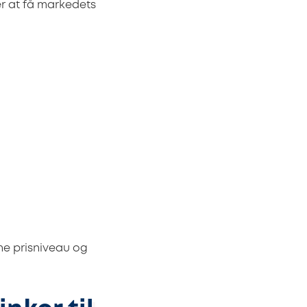
r at få markedets
ne prisniveau og