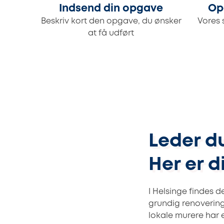
Indsend din opgave
Op
Beskriv kort den opgave, du ønsker
Vores 
at få udført
Leder du
Her er 
I Helsinge findes d
grundig renovering 
lokale murere har e