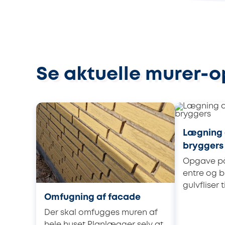
Se aktuelle murer-o
Lægning a
bryggers
Opgave på 
entre og b
gulvfliser t
Omfugning af facade
Der skal omfugges muren af
hele huset Planlægger selv at