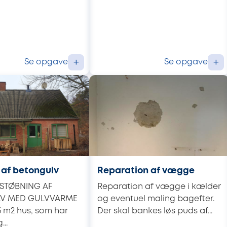
Se opgave
Se opgave
+
+
 af betongulv
Reparation af vægge
 STØBNING AF
Reparation af vægge i kælder
V MED GULVVARME
og eventuel maling bagefter.
75 m2 hus, som har
Der skal bankes løs puds af...
..