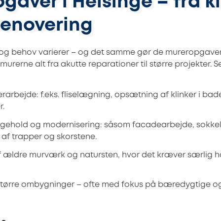
aver i Helsinge – fra kli
enovering
 og behov varierer – og det samme gør de mureropgaver,
murerne alt fra akutte reparationer til større projekter. S
arbejde: f.eks. fliselægning, opsætning af klinker i bad
.
gehold og modernisering: såsom facadearbejde, sokkelr
 af trapper og skorstene.
af ældre murværk og natursten, hvor det kræver særli
tørre ombygninger – ofte med fokus på bæredygtige o