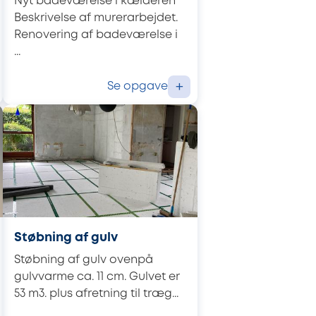
Nyt badeværelse i kælderen
Beskrivelse af murerarbejdet.
Renovering af badeværelse i
...
Se opgave
+
Støbning af gulv
Støbning af gulv ovenpå
gulvvarme ca. 11 cm. Gulvet er
53 m3. plus afretning til træg...