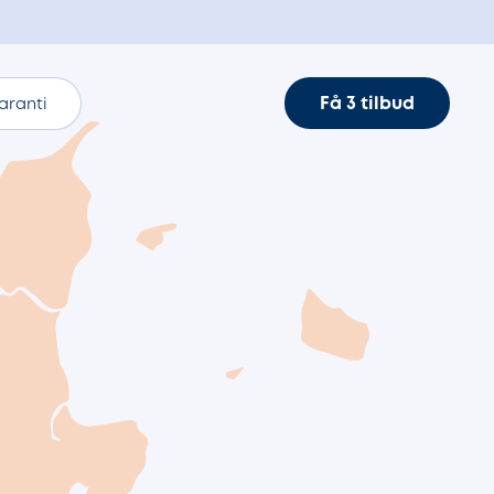
Få 3 tilbud
aranti