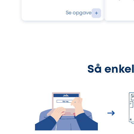
Se opgave
+
Så enkel