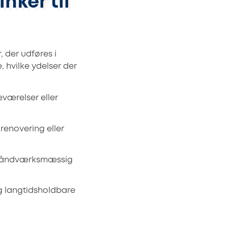
nker til
 der udføres i
e, hvilke ydelser der
eværelser eller
enovering eller
g håndværksmæssig
g langtidsholdbare