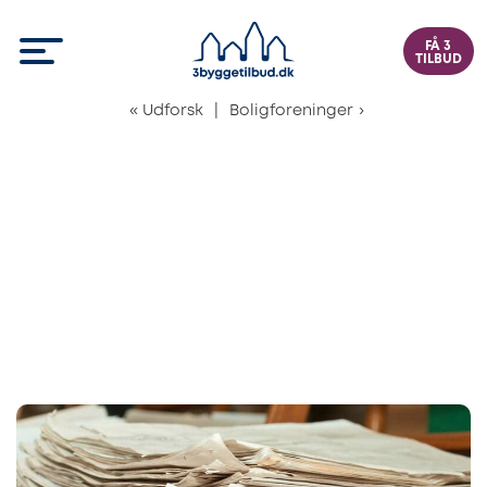
FÅ 3
TILBUD
«
Udforsk
|
Boligforeninger
›