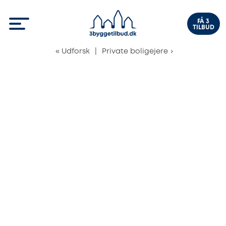
FÅ 3
TILBUD
«
Udforsk
|
Private boligejere
›