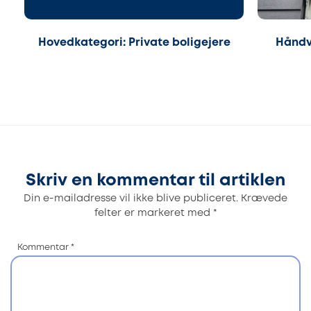
Hovedkategori: Private boligejere
Håndv
Skriv en kommentar til artiklen
Din e-mailadresse vil ikke blive publiceret.
Krævede
felter er markeret med
*
Kommentar
*