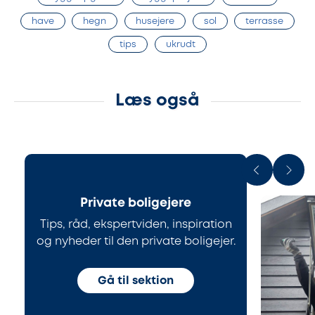
have
hegn
husejere
sol
terrasse
tips
ukrudt
Læs også
Private boligejere
Tips, råd, ekspertviden, inspiration
og nyheder til den private boligejer.
Gå til sektion