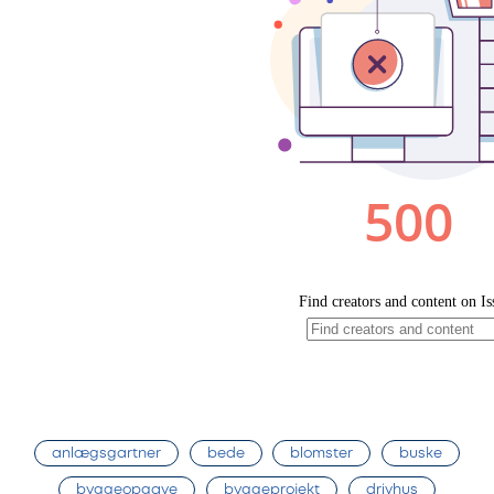
anlægsgartner
bede
blomster
buske
byggeopgave
byggeprojekt
drivhus