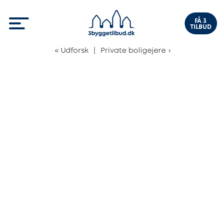
FÅ 3
TILBUD
«
Udforsk
|
Private boligejere
›