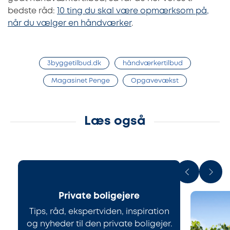
bedste råd:
10 ting du skal være opmærksom på,
når du vælger en håndværker
.
3byggetilbud.dk
håndværkertilbud
Magasinet Penge
Opgavevækst
Læs også
Private boligejere
Tips, råd, ekspertviden, inspiration
og nyheder til den private boligejer.