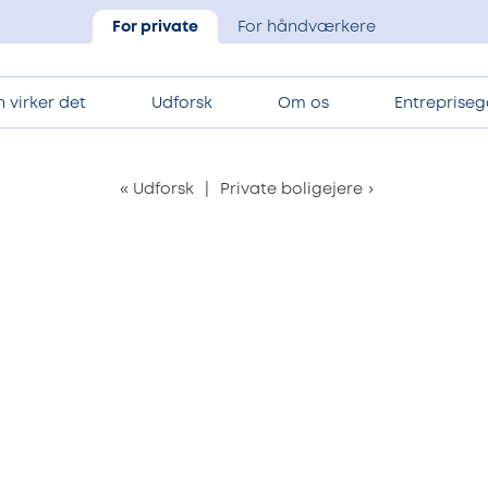
For private
For håndværkere
 virker det
Udforsk
Om os
Entrepriseg
«
Udforsk
|
Private boligejere
›