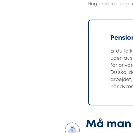
Reglerne for unge u
Pension
Er du folk
uden at s
for priva
Du skal 
arbejdet,
håndværk
Må man 