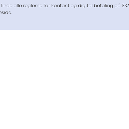
finde alle reglerne for kontant og digital betaling på SK
side.