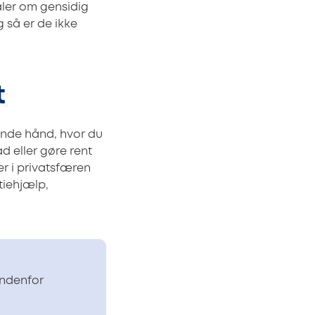
aler om gensidig
 så er de ikke
t
pende hånd, hvor du
d eller gøre rent
er i privatsfæren
tiehjælp,
indenfor