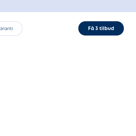
Få 3 tilbud
aranti