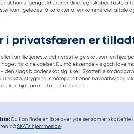
or at han til gengæld ordner dine regnskaber. Faste aft
ster kan ligeledes få karakter af en kommerciel aftale og
.
i privatsfæren er tillad
 eller familietjeneste defineres ifølge skat som en hjæl
å noget for dine ydelser. Du må eksempelvis godt lave ma
– den slags blander skat sig ikke i. Skattefrie småopgav
å i indkøb, strygning, småreparationer, havearbejder, lek
 du kan hjælpe med at lufte hunden.
iste:
Du kan finde en liste over ydelser som er skattefrie 
æren på
SKATs hjemmeside
.