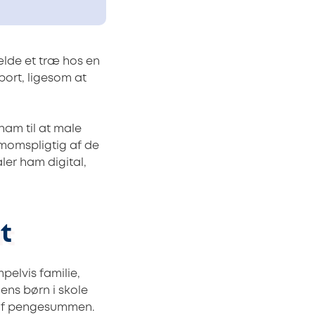
ælde et træ hos en
ort, ligesom at
 ham til at male
momspligtig af de
ler ham digital,
t
pelvis familie,
ens børn i skole
 af pengesummen.