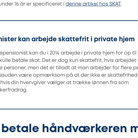
nder 16 år er specificeret i
denne artikel hos SKAT
.
ister kan arbejde skattefrit i private hjem
epensionist kan du i 2014 arbejde i private hjem for op til 1
kulle betale skat. Det er dog kun skattefrit, hvis arbejdet
te personer, men det er tilladt at man arbejder for flere p
desuden være opmærksom på at der ikke er skattefrihed
 hvis din hvervgiver vælger at trække lønnen fra som
erfradrag.
betale håndværkeren 