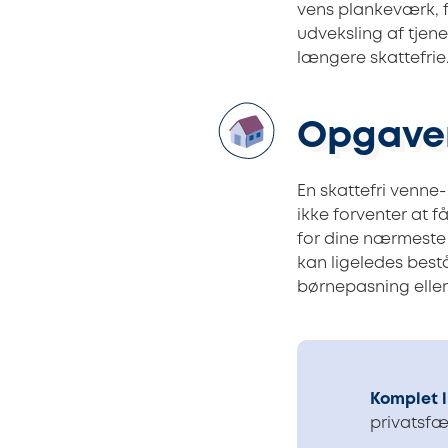
vens plankeværk, f
udveksling af tjene
længere skattefrie
Opgaver 
En skattefri venne-
ikke forventer at f
for dine nærmeste 
kan ligeledes best
børnepasning eller
Komplet l
privatsf