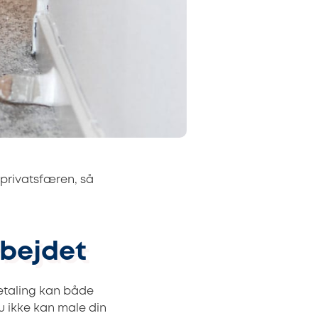
 privatsfæren, så
bejdet
betaling kan både
du ikke kan male din