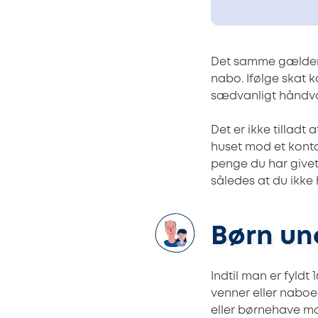
Det samme gælder v
nabo. Ifølge skat 
sædvanligt håndvær
Det er ikke tilladt
huset mod et kont
penge du har givet 
således at du ikke
Børn und
Indtil man er fyldt
venner eller naboe
eller børnehave m