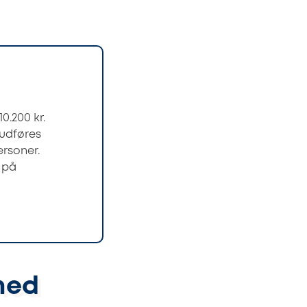
0.200 kr.
 udføres
ersoner.
 på
med