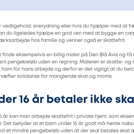
edligehold, snerydning eller hvis du hjælper med at f
kan du ligeledes hjælpe en god ven med at bygge en carp
ksarbejde hos familie og venner også er skattefrit.
 at finde eksempelvis en billig maler på Den Blå Avis og få
ant pengebeløb uden en regning. Maleren er skatte- og 
ham for hans arbejde og derfor er det vigtigt at du beta
 hæfter solidarisk for manglende skat og moms.
er 16 år betaler ikke ska
 16 år kan man arbejde skattefrit i private hjem, som eksem
r. Det betyder at et barn under 16 år godt må hente nabo
od et mindre pengebeløb uden at der skal betales skat