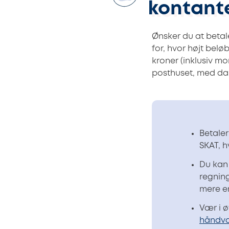
kontant
Ønsker du at beta
for, hvor højt bel
kroner (inklusiv mo
posthuset, med dan
Betaler
SKAT, 
Du kan 
regnin
mere en
Vær i 
håndvæ