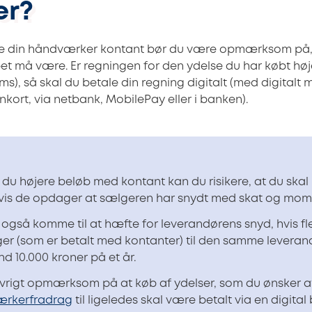
er?
le din håndværker kontant bør du være opmærksom på, a
øbet må være. Er regningen for den ydelse du har købt høj
ms), så skal du betale din regning digitalt (med digitalt
kort, via netbank, MobilePay eller i banken).
 du højere beløb med kontant kan du risikere, at du skal
hvis de opdager at sælgeren har snydt med skat og mom
også komme til at hæfte for leverandørens snyd, hvis fl
ger (som er betalt med kontanter) til den samme levera
d 10.000 kroner på et år.
øvrigt opmærksom på at køb af ydelser, som du ønsker a
rkerfradrag
til ligeledes skal være betalt via en digital 