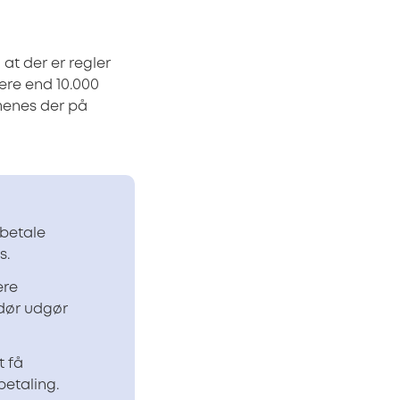
t der er regler
ere end 10.000
 menes der på
 betale
s.
ere
ndør udgør
t få
betaling.