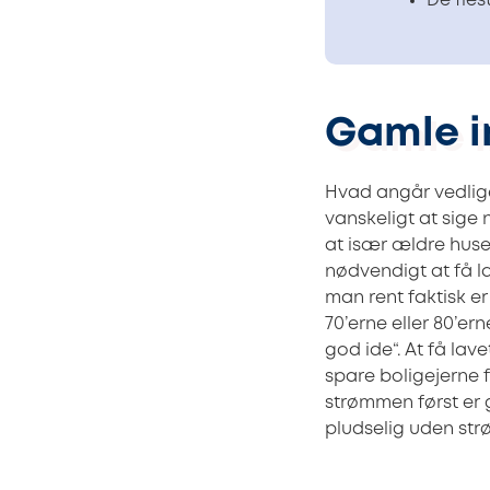
De fles
Gamle in
Hvad angår vedlige
vanskeligt at sige 
at især ældre huse 
nødvendigt at få la
man rent faktisk er
70’erne eller 80’ern
god ide“. At få la
spare boligejerne f
strømmen først er 
pludselig uden str