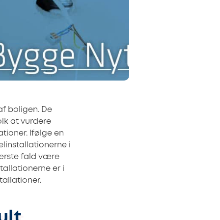
af boligen. De
olk at vurdere
ationer. Ifølge en
elinstallationerne i
 værste fald være
tallationerne er i
allationer.
ult