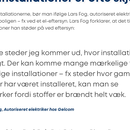
nstallationerne, bør man ifølge Lars Fog, autoriseret elek
igen – fx ved et el-eftersyn. Lars Fog forklarer, at det ti
ioner han støder på ved eftersyn:
 steder jeg kommer ud, hvor installa
igt. Der kan komme mange mærkelige 
ige installationer – fx steder hvor gam
r har været installeret, kan man se
r fordi stoffer er brændt helt væk.
g, Autoriseret elektriker hos Gelcom