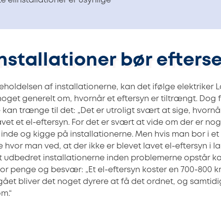
te elinstallationer er usynlige
stallationer bør efters
holdelsen af installationerne, kan det ifølge elektriker 
noget generelt om, hvornår et eftersyn er tiltrængt. Dog f
kan trænge til det: „Det er utroligt svært at sige, hvornå
vet et el-eftersyn. For det er svært at vide om der er no
 inde og kigge på installationerne. Men hvis man bor i et 
e hvor man ved, at der ikke er blevet lavet el-eftersyn i l
vet udbedret installationerne inden problemerne opstår 
or penge og besvær: „Et el-eftersyn koster en 700-800 kr
gået bliver det noget dyrere at få det ordnet, og samtid
øm.“