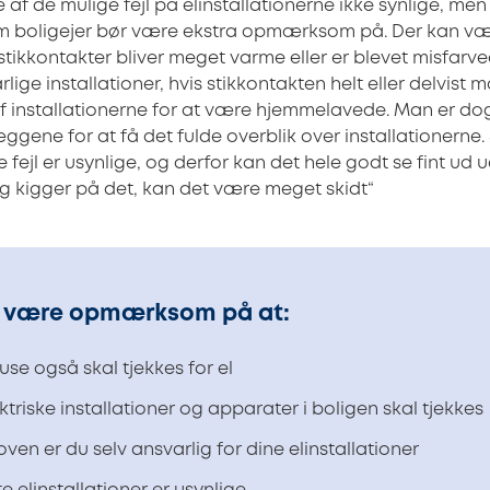
f de mulige fejl på elinstallationerne ikke synlige, men
m boligejer bør være ekstra opmærksom på. Der kan vær
stikkontakter bliver meget varme eller er blevet misfarv
ige installationer, hvis stikkontakten helt eller delvist m
 installationerne for at være hjemmelavede. Man er dog 
ene for at få det fulde overblik over installationerne.
te fejl er usynlige, og derfor kan det hele godt se fint ud
 kigger på det, kan det være meget skidt“
l være opmærksom på at:
huse også skal tjekkes for el
ektriske installationer og apparater i boligen skal tjekkes
loven er du selv ansvarlig for dine elinstallationer