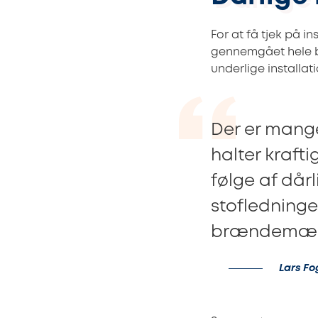
For at få tjek på i
gennemgået hele bol
underlige installat
Der er mange
halter kraft
følge af dårl
stofledninge
brændemærke
Lars Fo