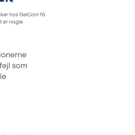
triker hos GelCom få
t er nogle
tionerne
fejl som
le