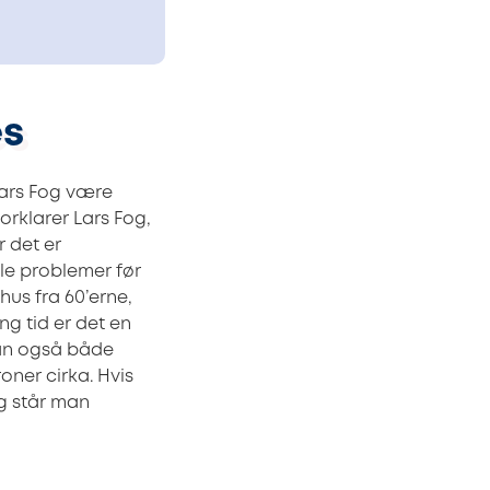
es
Lars Fog være
orklarer Lars Fog,
r det er
gle problemer før
hus fra 60’erne,
ang tid er det en
kan også både
oner cirka. Hvis
ig står man