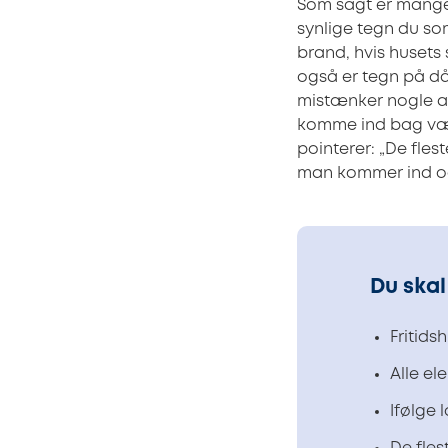
Som sagt er mange a
synlige tegn du so
brand, hvis husets 
også er tegn på dårl
mistænker nogle af
komme ind bag vægg
pointerer: „De fles
man kommer ind og
Du ska
Fritids
Alle el
Ifølge 