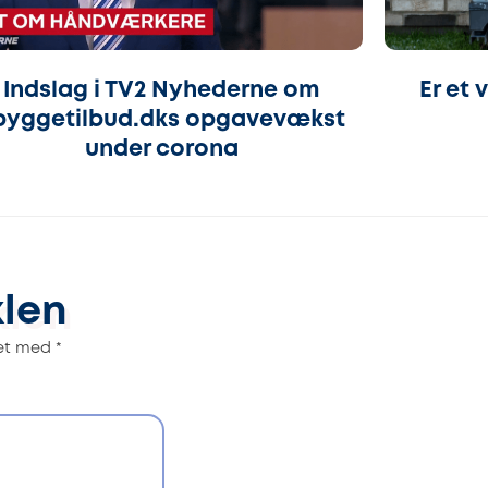
Indslag i TV2 Nyhederne om
Er et
byggetilbud.dks opgavevækst
under corona
klen
ret med
*