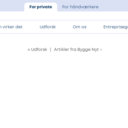
For private
For håndværkere
 virker det
Udforsk
Om os
Entrepriseg
«
Udforsk
|
Artikler fra Bygge Nyt
›