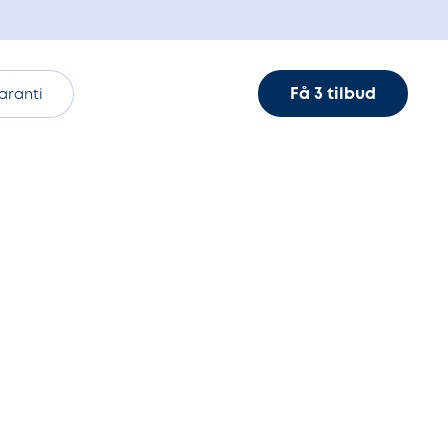
Få 3 tilbud
aranti