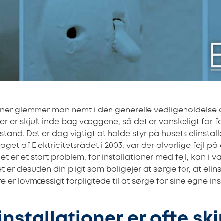
ioner glemmer man nemt i den generelle vedligeholdelse 
oner er skjult inde bag væggene, så det er vanskeligt for f
lstand. Det er dog vigtigt at holde styr på husets elinstall
et af Elektricitetsrådet i 2003, var der alvorlige fejl på 
Det er et stort problem, for installationer med fejl, kan i
t er desuden din pligt som boligejer at sørge for, at elins
e er lovmæssigt forpligtede til at sørge for sine egne inst
installationer er ofte skj