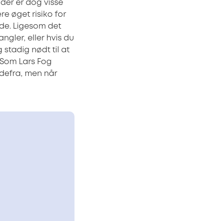
 der er dog visse
e øget risiko for
ede. Ligesom det
angler, eller hvis du
stadig nødt til at
 Som Lars Fog
 udefra, men når