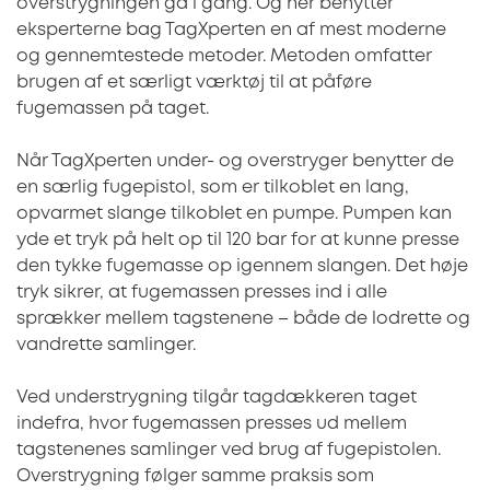
overstrygningen gå i gang. Og her benytter
eksperterne bag TagXperten en af mest moderne
og gennemtestede metoder. Metoden omfatter
brugen af et særligt værktøj til at påføre
fugemassen på taget.
Når TagXperten under- og overstryger benytter de
en særlig fugepistol, som er tilkoblet en lang,
opvarmet slange tilkoblet en pumpe. Pumpen kan
yde et tryk på helt op til 120 bar for at kunne presse
den tykke fugemasse op igennem slangen. Det høje
tryk sikrer, at fugemassen presses ind i alle
sprækker mellem tagstenene – både de lodrette og
vandrette samlinger.
Ved understrygning tilgår tagdækkeren taget
indefra, hvor fugemassen presses ud mellem
tagstenenes samlinger ved brug af fugepistolen.
Overstrygning følger samme praksis som