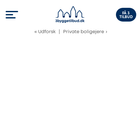
FÅ 3
TILBUD
«
Udforsk
|
Private boligejere
›