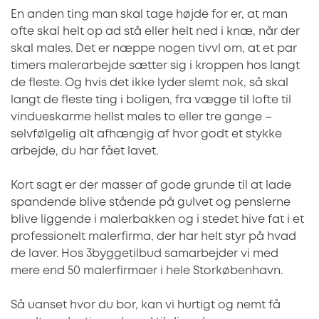
En anden ting man skal tage højde for er, at man
ofte skal helt op ad stå eller helt ned i knæ, når der
skal males. Det er næppe nogen tivvl om, at et par
timers malerarbejde sætter sig i kroppen hos langt
de fleste. Og hvis det ikke lyder slemt nok, så skal
langt de fleste ting i boligen, fra vægge til lofte til
vindueskarme hellst males to eller tre gange –
selvfølgelig alt afhængig af hvor godt et stykke
arbejde, du har fået lavet.
Kort sagt er der masser af gode grunde til at lade
spandende blive stående på gulvet og penslerne
blive liggende i malerbakken og i stedet hive fat i et
professionelt malerfirma, der har helt styr på hvad
de laver. Hos 3byggetilbud samarbejder vi med
mere end 50 malerfirmaer i hele Storkøbenhavn.
Så uanset hvor du bor, kan vi hurtigt og nemt få