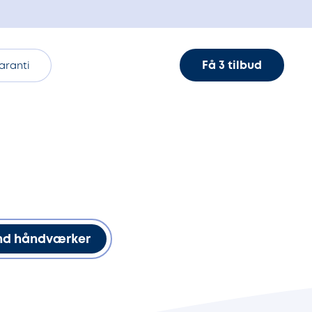
Få 3 tilbud
aranti
nd håndværker