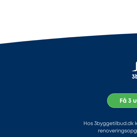
Få 3 
Hos 3byggetilbud.dk k
renoveringsopga