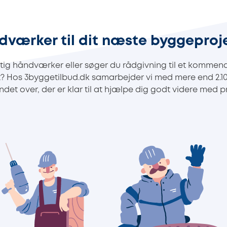
dværker til dit næste byggeproj
ig håndværker eller søger du rådgivning til et kommend
t? Hos 3byggetilbud.dk samarbejder vi med mere end 2.
det over, der er klar til at hjælpe dig godt videre med pr