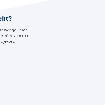
ekt?
e bygge- eller
100 håndværkere
ojektet.