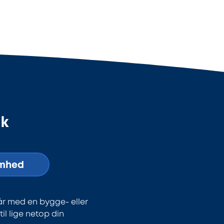
dk
omhed
år med en bygge- eller
l lige netop din