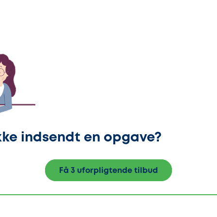
kke indsendt en opgave?
Få 3 uforpligtende tilbud