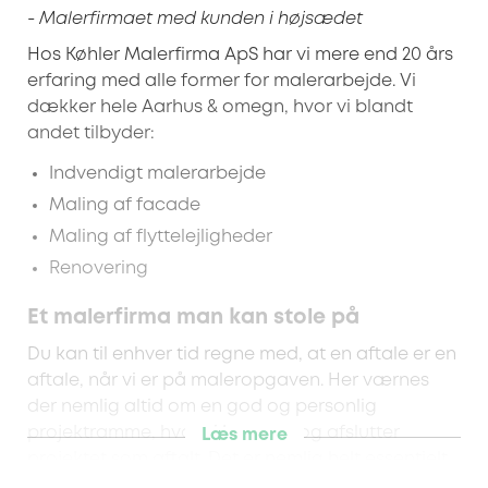
- Malerfirmaet med kunden i højsædet
Hos Køhler Malerfirma ApS har vi mere end 20 års
erfaring med alle former for malerarbejde. Vi
dækker hele Aarhus & omegn, hvor vi blandt
andet tilbyder:
Indvendigt malerarbejde
Maling af facade
Maling af flyttelejligheder
Renovering
Et malerfirma man kan stole på
Du kan til enhver tid regne med, at en aftale er en
aftale, når vi er på maleropgaven. Her værnes
der nemlig altid om en god og personlig
projektramme, hvor vi kommer og afslutter
Læs mere
projektet som aftalt. Det er nemlig helt essentielt
at være en malermester som kunden har det