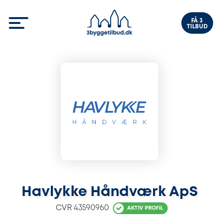
FÅ 3
TILBUD
Havlykke Håndværk ApS
CVR
43590960
AKTIV PROFIL