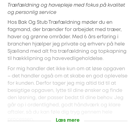
Træfældning og havepleje med fokus på kvalitet
og personlig service
Hos Bak Og Stub Træfældning møder du en
fagmand, der brænder for arbejdet med træer,
haver og grønne områder. Med 6 års erfaring i
branchen hjælper jeg private og erhverv på hele
Sjælland med alt fra træfældning og topkapning
til hækklipning og havevedligeholdelse.
For mig handler det ikke kun om at løse opgaven
– det handler også om at skabe en god oplevelse
for kunden. Derfor tager jeg mig altid tid til at
besigtige opgaven, lytte til dine ønsker og finde
den løsning, der passer bedst til dine behov. Jeg
går op i ordentlighed, godt håndværk og klare
aftaler, så du kan føle dig tryg gennem hele
processen.
Læs mere
Bak Og Stub Træfældning tilbyder blandt andet: