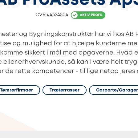
AB ProAssets Ap
CVR
44324504
AKTIV PROFIL
ster og Bygningskonstruktør har vi hos AB 
rtise og mulighed for at hjælpe kunderne me
 komme sikkert i mål med opgaverne. Hvad e
 eller erhvervskunde, så kan I være helt trygg
r de rette kompetencer - til lige netop jeres
Tømrerfirmaer
Træterrasser
Carporte/Garager