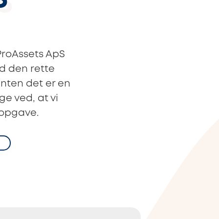
S
ProAssets ApS
d den rette
nten det er en
e ved, at vi
 opgave.