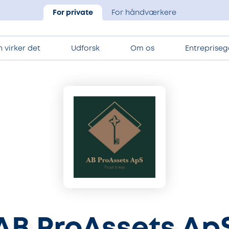
For private
For håndværkere
 virker det
Udforsk
Om os
Entrepriseg