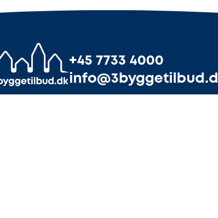
+45 7733 4000
info@3byggetilbud.
uforpligtende tilbud
Tilmeld din virks
an du indhente gratis tilbud fra håndværkere, når du st
ve. Vi hjælper med at finde 3 håndværkere, der passer ti
arbejdsopgave – gratis og uforpligtende.