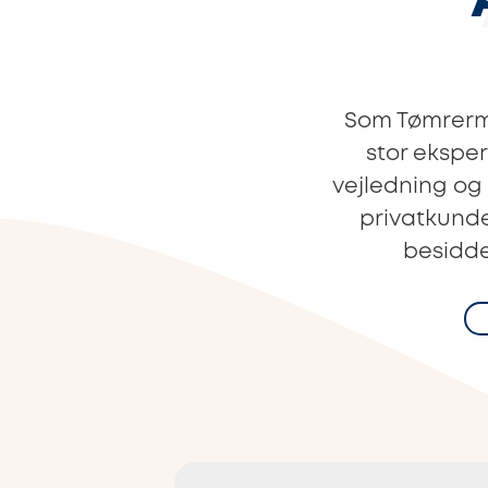
Som Tømrerme
stor ekspe
vejledning og
privatkunde
besidde