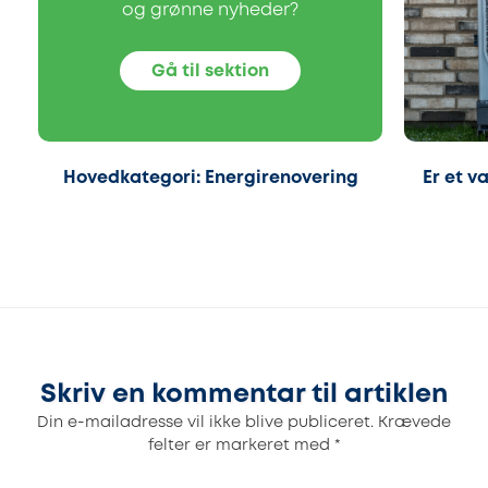
og grønne nyheder?
Gå til sektion
Hovedkategori: Energirenovering
Er et 
Skriv en kommentar til artiklen
Din e-mailadresse vil ikke blive publiceret.
Krævede
felter er markeret med
*