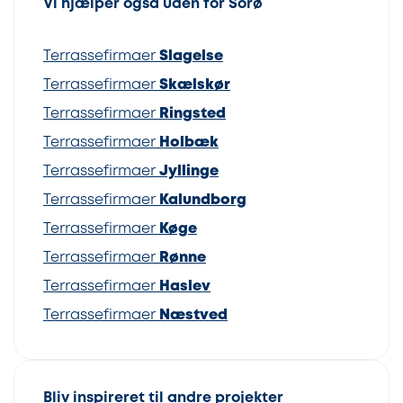
Vi hjælper også uden for Sorø
Terrassefirmaer
Slagelse
Terrassefirmaer
Skælskør
Terrassefirmaer
Ringsted
Terrassefirmaer
Holbæk
Terrassefirmaer
Jyllinge
Terrassefirmaer
Kalundborg
Terrassefirmaer
Køge
Terrassefirmaer
Rønne
Terrassefirmaer
Haslev
Terrassefirmaer
Næstved
Bliv inspireret til andre projekter