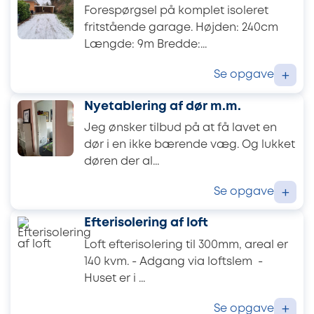
Forespørgsel på komplet isoleret
fritstående garage. Højden: 240cm
Længde: 9m Bredde:...
Se opgave
+
Nyetablering af dør m.m.
Jeg ønsker tilbud på at få lavet en
dør i en ikke bærende væg. Og lukket
døren der al...
Se opgave
+
Efterisolering af loft
Loft efterisolering til 300mm, areal er
140 kvm. - Adgang via loftslem -
Huset er i ...
Se opgave
+