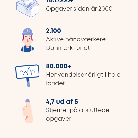
765.000
+
Opgaver siden år 2000
2.100
Aktive håndværkere
Danmark rundt
80.000
+
Henvendelser årligt i hele
landet
4,7 ud af 5
Stjerner på afsluttede
opgaver