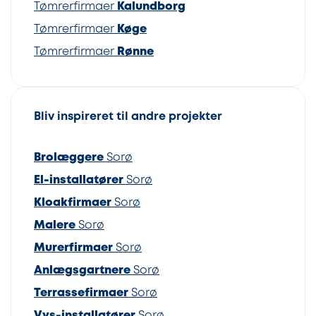
Tømrerfirmaer
Kalundborg
Tømrerfirmaer
Køge
Tømrerfirmaer
Rønne
Bliv inspireret til andre projekter
Brolæggere
Sorø
El-installatører
Sorø
Kloakfirmaer
Sorø
Malere
Sorø
Murerfirmaer
Sorø
Anlægsgartnere
Sorø
Terrassefirmaer
Sorø
Vvs-installatører
Sorø