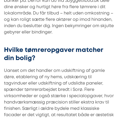
banker på. Derfor kan du via 3byggetilbud.dk dele
dine ønsker og hurtigt høre fra flere tømrere i dit
lokalområde. Du får tilbud – helt uden omkostning –
og kan roligt sætte flere aktører op imod hinanden,
inden du beslutter dig. Ingen bekymringer om skjulte
gebyrer eller bindinger.
Hvilke tømreropgaver matcher
din bolig?
Uanset om det handler om udskiftning af gamle
døre, etablering af ny hems, udskæring til
tagvinduer eller udskiftning af udslidte paneler,
spænder tømrerarbejdet bredt i Sorø. Flere
virksomheder er også stærke i specialopgaver, hvor
handværksmæssig præcision stiller ekstra krav til
finishen. Særligt i ældre bydele med klassiske
facader er det vigtigt, at resultatet både er æstetisk