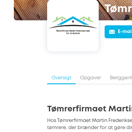
Tømr
E-mai
Oversigt
Opgaver
Beliggen
Tømrerfirmaet Mart
Hos Tømrerfirmaet Martin Frederikse
tømrere, der brænder for at gøre din