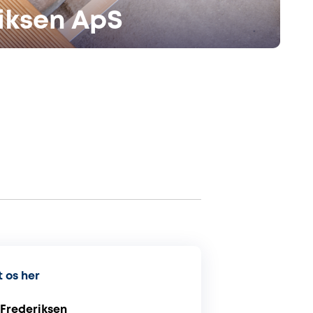
iksen ApS
 os her
 Frederiksen