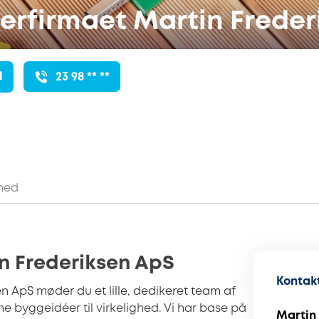
erfirmaet Martin Freder
l
23 98 ** **
hed
in Frederiksen ApS
Kontakt
n ApS møder du et lille, dedikeret team af
e byggeidéer til virkelighed. Vi har base på
Martin