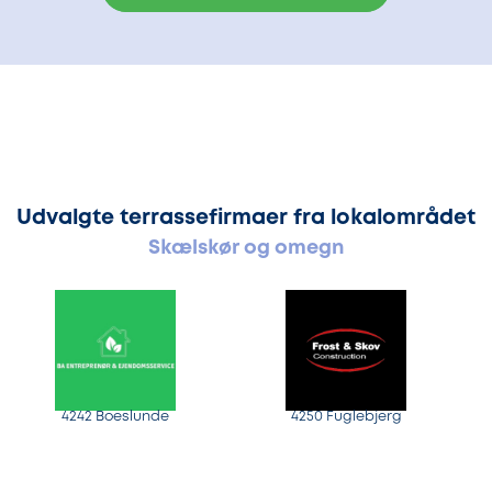
Udvalgte terrassefirmaer fra lokalområdet
Skælskør og omegn
4242 Boeslunde
4250 Fuglebjerg