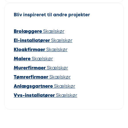
Bliv inspireret til andre projekter
Brolæggere
Skælskør
El-installatører
Skælskør
Kloakfirmaer
Skælskør
Malere
Skælskør
Murerfirmaer
Skælskør
Tømrerfirmaer
Skælskør
Anlægsgartnere
Skælskør
Vvs-installatører
Skælskør