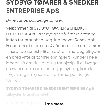
SYDBYG TØMRER & SNEDKER
ENTREPRISE ApS
Din erfarne, pålidelige tømrer!
Velkommen til SYDBYG TØMRER & SNEDKER
ENTREPRISE ApS, der bygger på årtiers erfaring
inden for branchen. Jeg, indehaver Rene Jack
Eschen, har i mere end 42 år arbejdet som tømrer
– heraf de seneste 18 år i dette firma. Jeg tilbyder
en bred vifte af tømrerløsninger til kunder i hele
landet, så om du har brug for hjælp til at bygge
en ny træterrasse eller lægge nyt tag, kan du
trygt vælge mig som din erfarne, pålidelige
tømrer.
SYDBYG TØMRER & SNEDKER ENTREPRISE ApS
tilbyder blandt andet:
Vinduer og døre
Læs mere