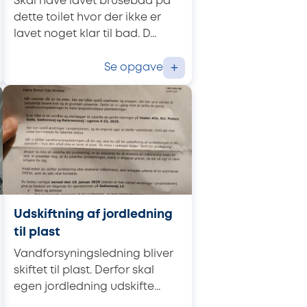
Skal have lavet brusebad på
dette toilet hvor der ikke er
lavet noget klar til bad. D...
Se opgave
+
Udskiftning af jordledning
til plast
Vandforsyningsledning bliver
skiftet til plast. Derfor skal
egen jordledning udskifte...