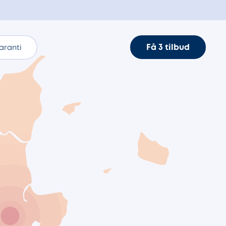
Få 3 tilbud
aranti