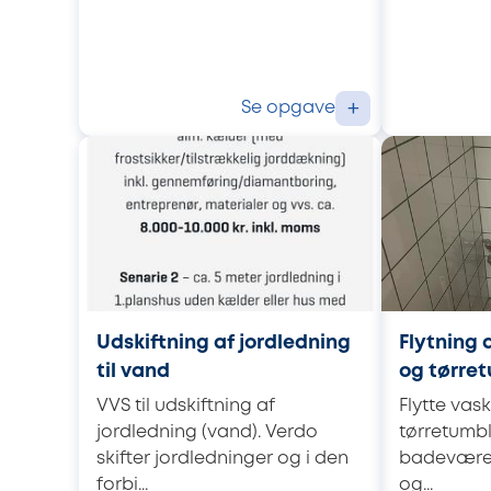
Se opgave
+
Udskiftning af jordledning
Flytning
til vand
og tørre
VVS til udskiftning af
Flytte va
jordledning (vand). Verdo
tørretumbl
skifter jordledninger og i den
badeværels
forbi...
og...