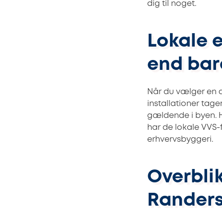
dig til noget.
Lokale 
end bar
Når du vælger en au
installationer tage
gældende i byen. H
har de lokale VVS-f
erhvervsbyggeri.
Overblik
Rander