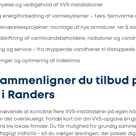
nyelse og vedligehold af VVS-installationer
 energiforbedring af varmesystemer – f.eks. fjernvarme
værelsesprojekter: montage af nye armaturer, rør & sa
dskiftning af varmtvandsbeholdere, radiatorer og vand
ding og service – fra dryppende vandhaner til tilstoppede
ninger og optimering af indeklima
ammenligner du tilbud 
 i Randers
rævende at kontakte flere VVS-installatører på egen hå
ør det overskueligt: Fortæl kort om din VVS-opgave én 
 fra tre lokale firmaer. Du får mulighed for grundig samm
 fagligt indhold – så du vælger løsningen, der passer dig