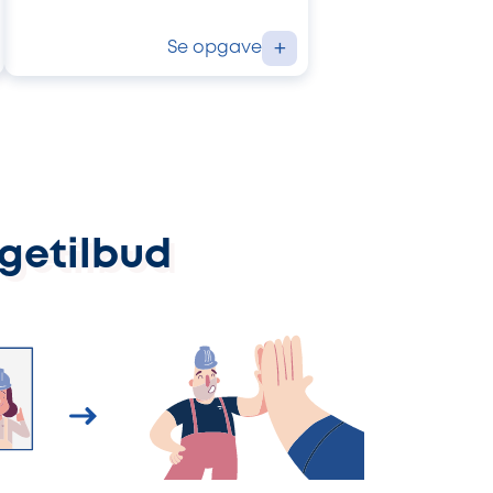
Se opgave
+
ggetilbud