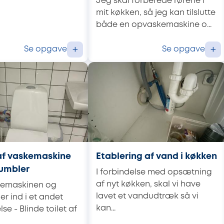
Jeg skal forberede rørene i
mit køkken, så jeg kan tilslutte
både en opvaskemaskine o...
Se opgave
Se opgave
+
+
 af vaskemaskine
Etablering af vand i køkken
tumbler
I forbindelse med opsætning
af nyt køkken, skal vi have
skemaskinen og
lavet et vandudtræk så vi
er ind i et andet
kan...
e - Blinde toilet af