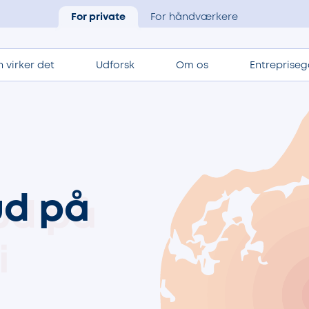
For private
For håndværkere
 virker det
Udforsk
Om os
Entrepriseg
ud på
i