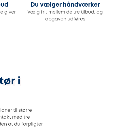
bud
Du vælger håndværker
e giver
Vælg frit mellem de tre tilbud, og
opgaven udføres
ør i
oner til større
ontakt med tre
den at du forpligter