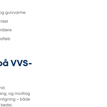
 og gulvvarme
nitet
målere
 afløb
på VVS-
nd.
gang, og modtag
enligning – både
 bedst.