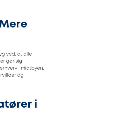
 Mere
yg ved, at alle
er gør sig
erhverv i midtbyen,
rvillaer og
atører i