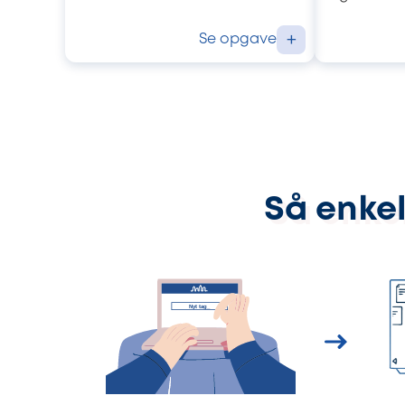
Se opgave
+
Så enkel