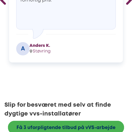
fornuftig pris.
Anders K.
A
Støvring
Slip for besværet med selv at finde
dygtige vvs-installatører
Få 3 uforpligtende tilbud på vVS-arbejde