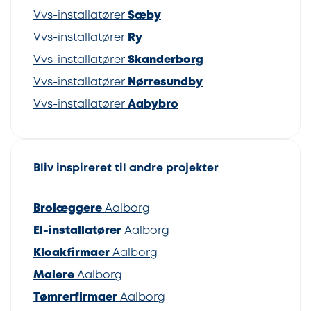
Vvs-installatører
Sæby
Vvs-installatører
Ry
Vvs-installatører
Skanderborg
Vvs-installatører
Nørresundby
Vvs-installatører
Aabybro
Bliv inspireret til andre projekter
Brolæggere
Aalborg
El-installatører
Aalborg
Kloakfirmaer
Aalborg
Malere
Aalborg
Tømrerfirmaer
Aalborg