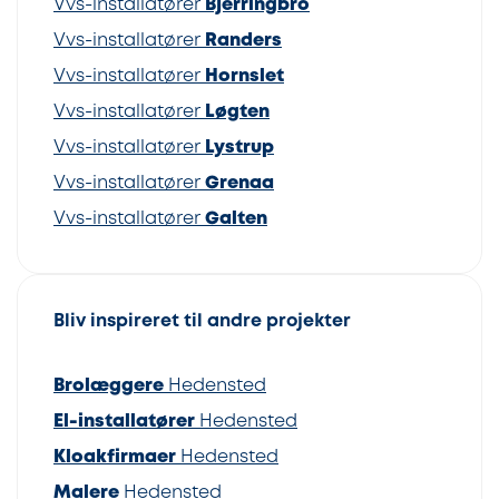
Vvs-installatører
Bjerringbro
Vvs-installatører
Randers
Vvs-installatører
Hornslet
Vvs-installatører
Løgten
Vvs-installatører
Lystrup
Vvs-installatører
Grenaa
Vvs-installatører
Galten
Bliv inspireret til andre projekter
Brolæggere
Hedensted
El-installatører
Hedensted
Kloakfirmaer
Hedensted
Malere
Hedensted