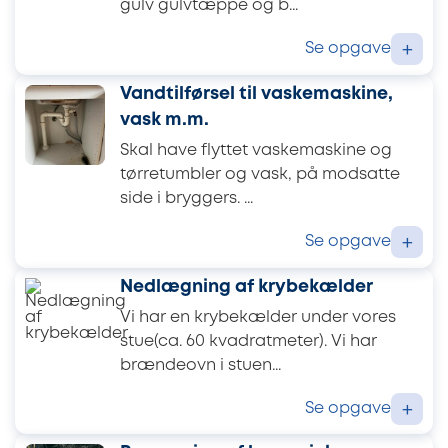
gulv gulvtæppe og b...
Se opgave
+
Vandtilførsel til vaskemaskine,
vask m.m.
Skal have flyttet vaskemaskine og
tørretumbler og vask, på modsatte
side i bryggers. ...
Se opgave
+
Nedlægning af krybekælder
Vi har en krybekælder under vores
stue(ca. 60 kvadratmeter). Vi har
brændeovn i stuen...
Se opgave
+