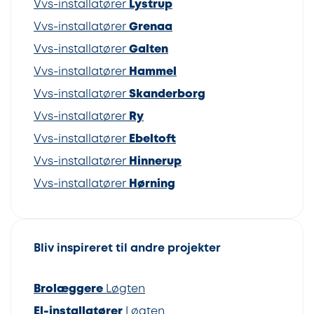
Vvs-installatører
Lystrup
Vvs-installatører
Grenaa
Vvs-installatører
Galten
Vvs-installatører
Hammel
Vvs-installatører
Skanderborg
Vvs-installatører
Ry
Vvs-installatører
Ebeltoft
Vvs-installatører
Hinnerup
Vvs-installatører
Hørning
Bliv inspireret til andre projekter
Brolæggere
Løgten
El-installatører
Løgten