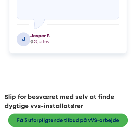
Jesper F.
J
Gjerlev
Slip for besværet med selv at finde
dygtige vvs-installatører
Få 3 uforpligtende tilbud på vVS-arbejde