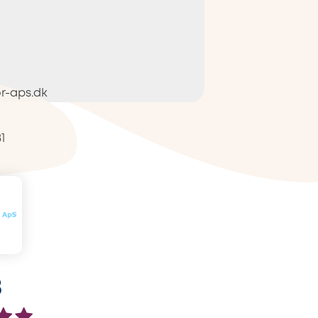
r-aps.dk
1
8