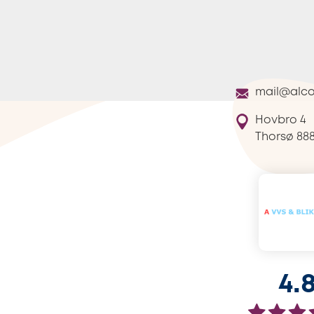
mail@alco
Hovbro 4
Thorsø
888
4.