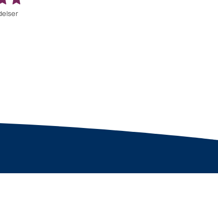
elser
dk