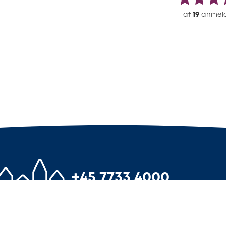
af
19
anmeld
+45 7733 4000
info@3byggetilbud.