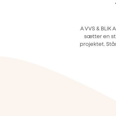
A VVS & BLIK A
sætter en st
projektet. Stå