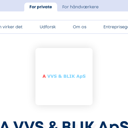
For private
For håndværkere
 virker det
Udforsk
Om os
Entrepriseg