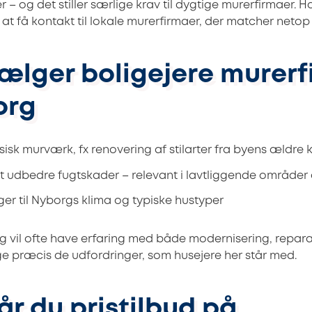
– og det stiller særlige krav til dygtige murerfirmaer. 
 at få kontakt til lokale murerfirmaer, der matcher neto
vælger boligejere murer
org
ssisk murværk, fx renovering af stilarter fra byens ældre 
 at udbedre fugtskader – relevant i lavtliggende område
ger til Nyborgs klima og typiske hustyper
g vil ofte have erfaring med både modernisering, repar
lige præcis de udfordringer, som husejere her står med.
år du pristilbud på