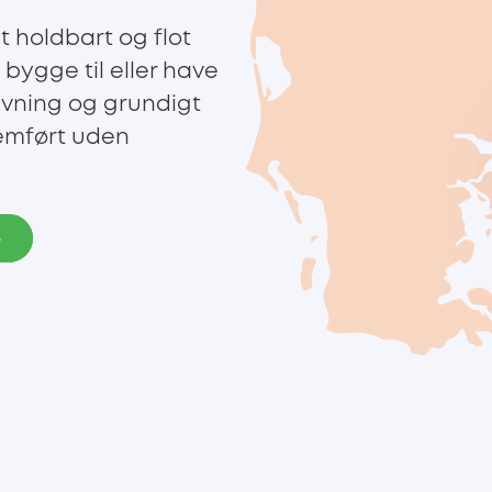
t holdbart og flot
 bygge til eller have
givning og grundigt
nemført uden
e