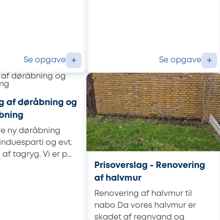
Se opgave
Se opgave
+
+
g af døråbning og
bning
ve ny døråbning
induesparti og evt.
af tagryg. Vi er p...
Prisoverslag - Renovering
af halvmur
Renovering af halvmur til
nabo Da vores halvmur er
skadet af regnvand og