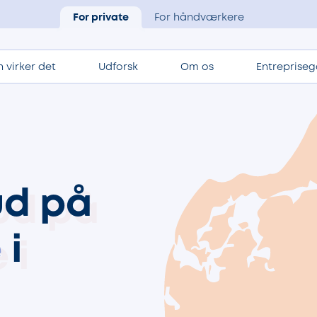
For private
For håndværkere
 virker det
Udforsk
Om os
Entrepriseg
ud på
e
i