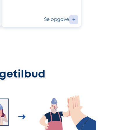
Se opgave
+
ggetilbud