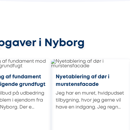
pgaver i Nyborg
ing af fundament
Nyetablering af dør i
igende grundfugt
murstensfacade
tilbud på udbedring
Jeg har en muret, hvidpudset
blem i ejendom fra
tilbygning, hvor jeg gerne vil
 Nyborg. Der e...
have en indgang. Jeg regn...