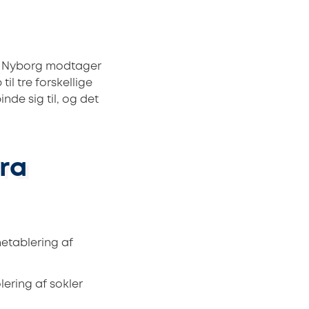
 i Nyborg modtager
l tre forskellige
nde sig til, og det
ra
etablering af
ering af sokler