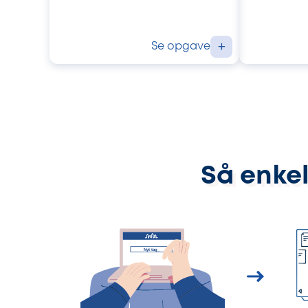
Se opgave
+
Så enkel