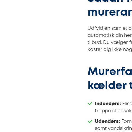
murerar
Udfyld én samlet 
automatisk din hen
tilbud. Du vælger f
koster dig ikke no
Murerfa
kælder t
Indendørs:
Flis
trappe eller sok
Udendørs:
Forn
samt vandsikri