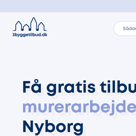
Sådan
Få gratis tilb
murerarbejd
Nyborg