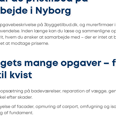
bejde i Nyborg
opgavebeskrivelse på 3byggetilbud.dk, og murerfirmaer
vendelse. Inden længe kan du læse og sammenligne op ti
rit, hvem du ønsker at samarbejde med – der er intet at bi
get at modtage priserne.
gets mange opgaver – f
il kvist
eopsætning på badeværelser, reparation af vægge, gen
kel efter skader.
yelse af facader, opmuring af carport, omfugning og isol
ng af fundament.