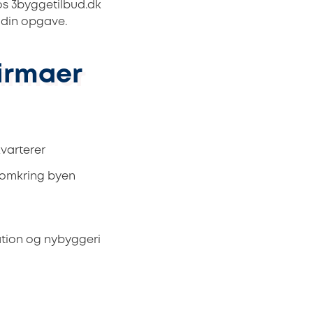
Hos 3byggetilbud.dk
p din opgave.
firmaer
kvarterer
r omkring byen
ation og nybyggeri