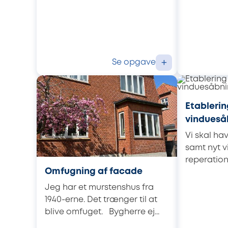
Se opgave
+
Etablerin
vindueså
Vi skal ha
samt nyt v
reperation 
Omfugning af facade
Jeg har et murstenshus fra
1940-erne. Det trænger til at
blive omfuget. Bygherre ej...