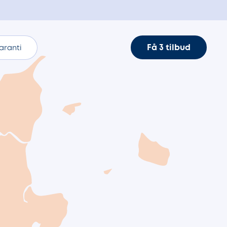
Få 3 tilbud
aranti