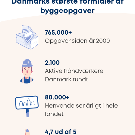
Danmarks største formidler af
byggeopgaver
765.000
+
Opgaver siden år 2000
2.100
Aktive håndværkere
Danmark rundt
80.000
+
Henvendelser årligt i hele
landet
4,7 ud af 5