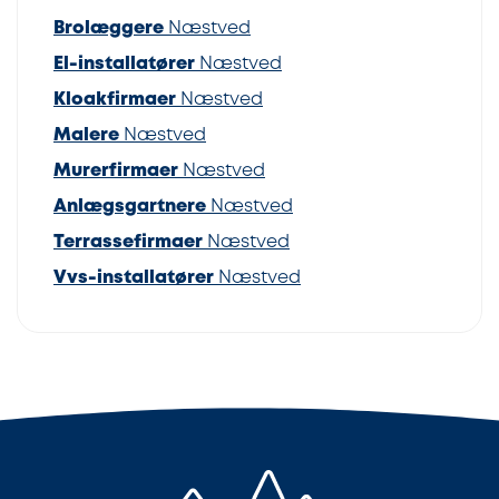
Brolæggere
Næstved
El-installatører
Næstved
Kloakfirmaer
Næstved
Malere
Næstved
Murerfirmaer
Næstved
Anlægsgartnere
Næstved
Terrassefirmaer
Næstved
Vvs-installatører
Næstved