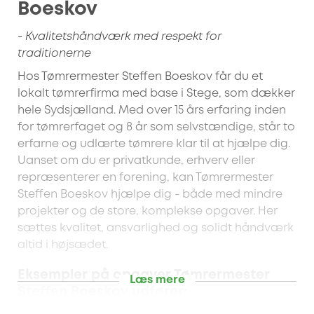
Boeskov
- Kvalitetshåndværk med respekt for
traditionerne
Hos Tømrermester Steffen Boeskov får du et
lokalt tømrerfirma med base i Stege, som dækker
hele Sydsjælland. Med over 15 års erfaring inden
for tømrerfaget og 8 år som selvstændige, står to
erfarne og udlærte tømrere klar til at hjælpe dig.
Uanset om du er privatkunde, erhverv eller
repræsenterer en forening, kan Tømrermester
Steffen Boeskov hjælpe dig - både med mindre
projekter og de store, komplekse opgaver. Her
sættes kvalitet, ansvarlighed og solidt håndværk
altid i højsædet.
Eksempler på opgaver Tømrermester
Læs mere
Steffen Boeskov udfører: