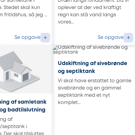
 af samletank i
Dræn langs fundament: Da vi
. Stedet skal kun
oplever at der ved kraftigt
fritidshus, så jeg ...
regn kan stå vand langs
vores...
Se opgave
Se opgave
+
+
Udskiftning af sivebrønde
og septiktank
Vi skal have erstattet to gamle
sivebrønde og en gammel
septiktank med et nyt
ing af samletank
komplet...
og badtilslutning
ng af
septitank i
 Der skal tilsluttes