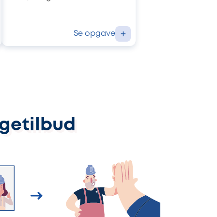
Se opgave
+
ggetilbud