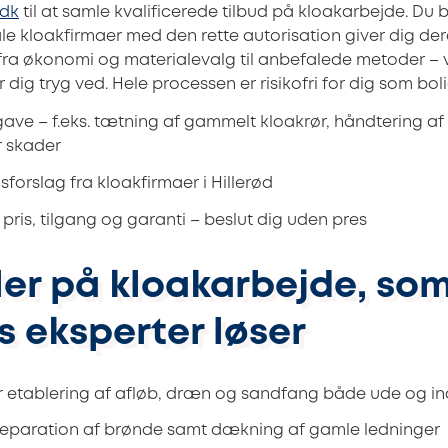
.dk
til at samle kvalificerede tilbud på kloakarbejde. Du b
le kloakfirmaer med den rette autorisation giver dig der
t fra økonomi og materialevalg til anbefalede metoder –
 dig tryg ved. Hele processen er risikofri for dig som boli
ave – f.eks. tætning af gammelt kloakrør, håndtering af
r skader
forslag fra kloakfirmaer i Hillerød
ris, tilgang og garanti – beslut dig uden pres
er på kloakarbejde, so
s eksperter løser
er etablering af afløb, dræn og sandfang både ude og i
 reparation af brønde samt dækning af gamle ledninger