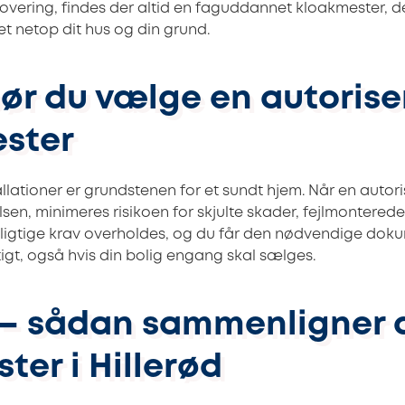
vering, findes der altid en faguddannet kloakmester, d
et netop dit hus og din grund.
bør du vælge en autorise
ster
allationer er grundstenen for et sundt hjem. Når en autor
sen, minimeres risikoen for skjulte skader, fejlmonterede r
ligtige krav overholdes, og du får den nødvendige dok
igt, også hvis din bolig engang skal sælges.
d – sådan sammenligner 
ster i Hillerød