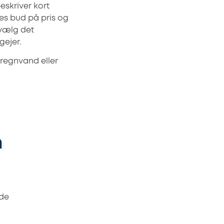
eskriver kort
es bud på pris og
 vælg det
gejer.
 regnvand eller
m
nde