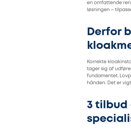
en omfattende reno
løsningen – tilpass
Derfor 
kloakme
Korrekte kloakinst
tager sig af udførel
fundamentet. Lovp
hånden: Det er vigt
3 tilbu
speciali