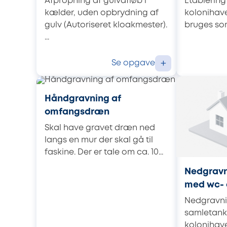
Afpropning af gulvafløb i
Etablering
kælder, uden opbrydning af
kolonihave
gulv (Autoriseret kloakmester).
bruges som 
...
Se opgave
+
Håndgravning af
omfangsdræn
Skal have gravet dræn ned
langs en mur der skal gå til
faskine. Der er tale om ca. 10...
Nedgravn
med wc- 
Nedgravni
samletank/
kolonihave.