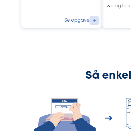
wc og bad 
Se opgave
+
Så enkel