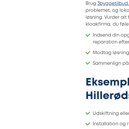
Brug
3byggetilbud
problemet, og loka
løsning. Vurder al
kloakfirma, du føler
Indsend din opg
reparation efte
Modtag løsnings
Sammenlign på p
Eksempl
Hillerød
Udskiftning ell
Installation og