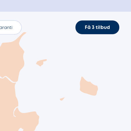
Få 3 tilbud
aranti