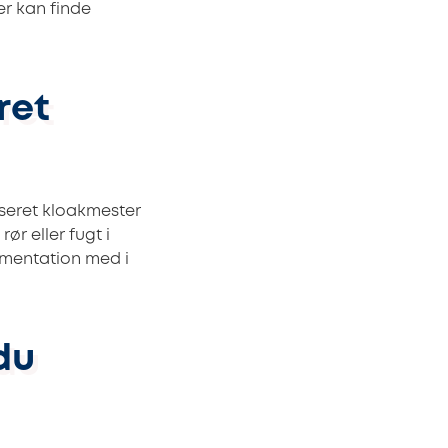
er kan finde
ret
iseret kloakmester
ør eller fugt i
umentation med i
du