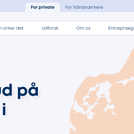
For private
For håndværkere
 virker det
Udforsk
Om os
Entrepriseg
ud på
i