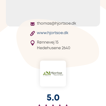
thomas@hjortsoe.dk
www.hjortsoe.dk
Rønnevej 15
Hedehusene
2640
5.0