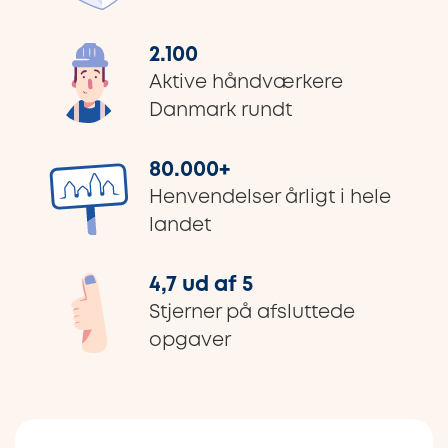
2.100
Aktive håndværkere
Danmark rundt
80.000
+
Henvendelser årligt i hele
landet
4,7 ud af 5
Stjerner på afsluttede
opgaver