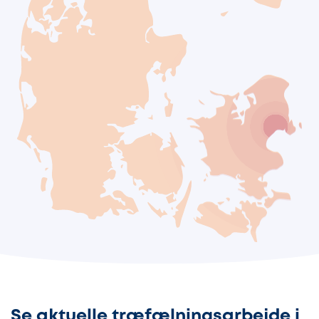
Se aktuelle træfælningsarbejde i