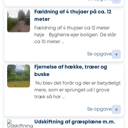
Fældning af 4 thujaer på ca. 12
meter
Fældning af 4 thujaer ca 12 meter
høje Bygherre ejer boligen De står
ca 10 meter ...
Se opgave
+
Fjernelse af hække, træer og
buske
Nu blev det forår og der er betydeligt
mere, som er sprunget ud I grove
træk så har ...
Se opgave
+
Udskiftning af græsplæne m.m.