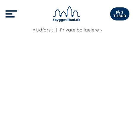
FÅ 3
TILBUD
«
Udforsk
|
Private boligejere
›