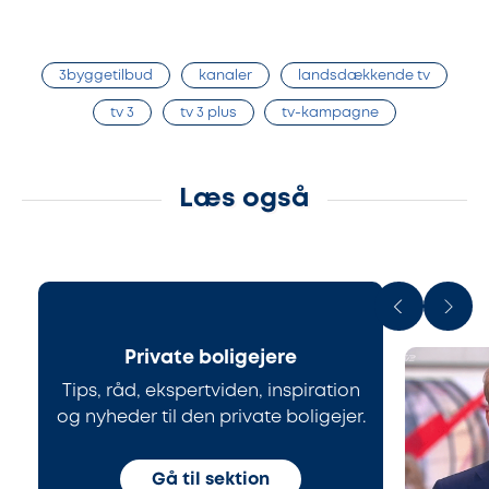
3byggetilbud
kanaler
landsdækkende tv
tv 3
tv 3 plus
tv-kampagne
Læs også
Private boligejere
Tips, råd, ekspertviden, inspiration
og nyheder til den private boligejer.
Gå til sektion