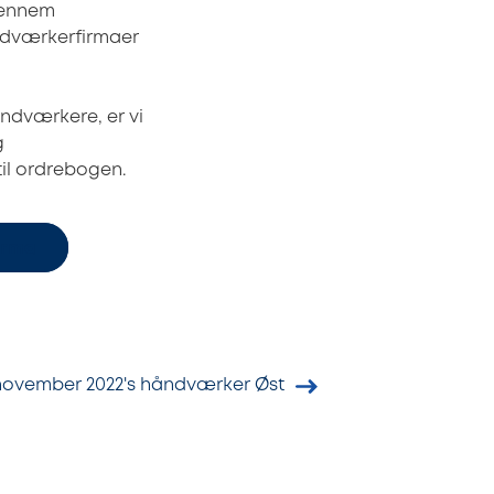
gennem
åndværkerfirmaer
åndværkere, er vi
g
il ordrebogen.
irma
november 2022's håndværker Øst