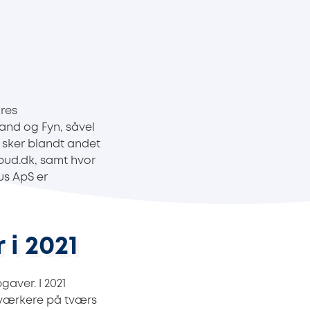
res
and og Fyn, såvel
 sker blandt andet
bud.dk, samt hvor
us ApS er
i 2021
aver. I 2021
dværkere på tværs