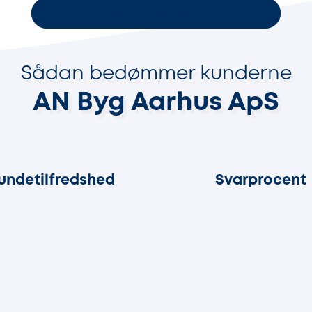
Kontakt Månedens Håndværker Vest
Sådan bedømmer kunderne
AN Byg Aarhus ApS
100%
93%
undetilfredshed
Svarprocent