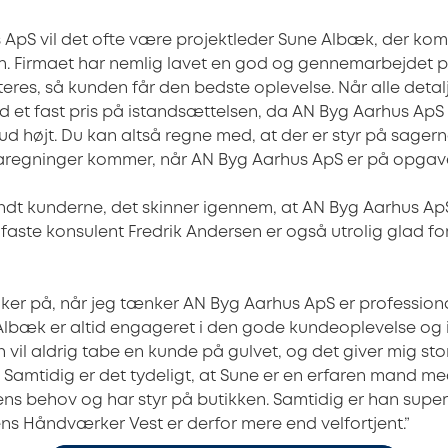
 ApS vil det ofte være projektleder Sune Albæk, der ko
. Firmaet har nemlig lavet en god og gennemarbejdet p
eres, så kunden får den bedste oplevelse. Når alle detal
 et fast pris på istandsættelsen, da AN Byg Aarhus Ap
ud højt. Du kan altså regne med, at der er styr på sager
aregninger kommer, når AN Byg Aarhus ApS er på opgav
andt kunderne, det skinner igennem, at AN Byg Aarhus Ap
s faste konsulent Fredrik Andersen er også utrolig glad f
nker på, når jeg tænker AN Byg Aarhus ApS er profession
Albæk er altid engageret i den gode kundeoplevelse og i
 vil aldrig tabe en kunde på gulvet, og det giver mig st
 Samtidig er det tydeligt, at Sune er en erfaren mand me
ens behov og har styr på butikken. Samtidig er han supe
s Håndværker Vest er derfor mere end velfortjent.”