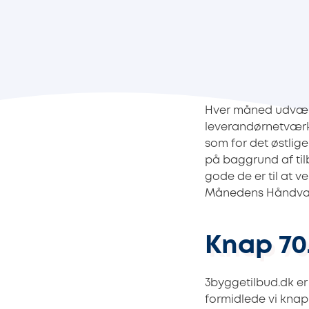
Hver måned udvæl
leverandørnetværk 
som for det østli
på baggrund af ti
gode de er til at 
Månedens Håndværk
Knap 70
3byggetilbud.dk er
formidlede vi knap