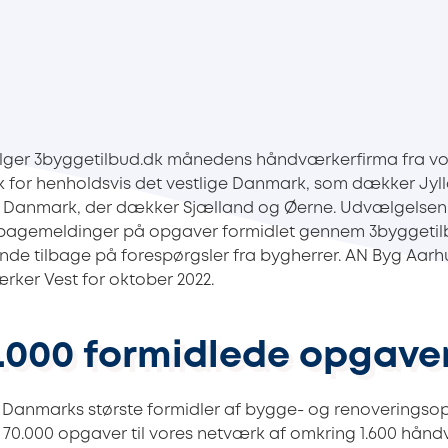
ger 3byggetilbud.dk månedens håndværkerfirma fra vo
for henholdsvis det vestlige Danmark, som dækker Jyll
ge Danmark, der dækker Sjælland og Øerne. Udvælgelsen
lbagemeldinger på opgaver formidlet gennem 3byggetil
vende tilbage på forespørgsler fra bygherrer. AN Byg Aarh
er Vest for oktober 2022.
.000 formidlede opgaver 
 Danmarks største formidler af bygge- og renoveringsopg
 70.000 opgaver til vores netværk af omkring 1.600 hån