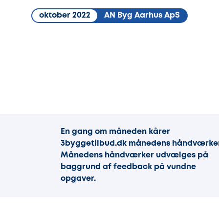
oktober 2022
AN Byg Aarhus ApS
En gang om måneden kårer
3byggetilbud.dk månedens håndværker
Månedens håndværker udvælges på
baggrund af feedback på vundne
opgaver.