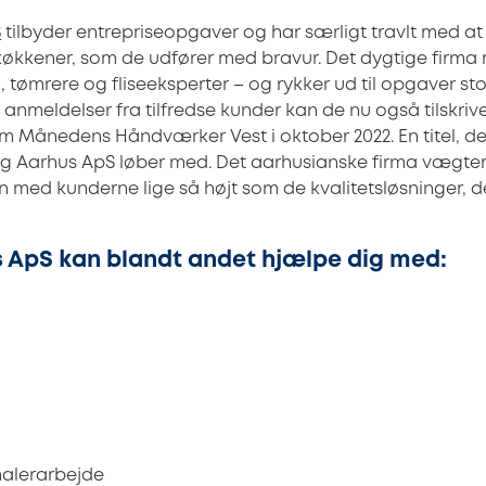
S
tilbyder entrepriseopgaver og har særligt travlt med at
økkener, som de udfører med bravur. Det dygtige firm
tømrere og fliseeksperter – og rykker ud til opgaver sto
anmeldelser fra tilfredse kunder kan de nu også tilskriv
 som Månedens Håndværker Vest i oktober 2022. En titel, 
Byg Aarhus ApS løber med. Det aarhusianske firma vægte
 med kunderne lige så højt som de kvalitetsløsninger, de
 ApS kan blandt andet hjælpe dig med:
malerarbejde