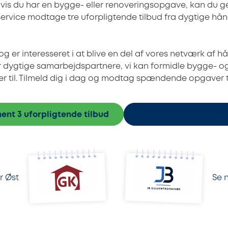
Hvis du har en bygge- eller renoveringsopgave, kan du 
service modtage tre uforpligtende tilbud fra dygtige h
 er interesseret i at blive en del af vores netværk af h
er dygtige samarbejdspartnere, vi kan formidle bygge- o
 til. Tilmeld dig i dag og modtag spændende opgaver t
ent 3 uforpligtende tilbud
Tilmeld håndværkerf
r Øst
Se 