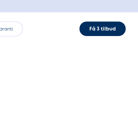
Få 3 tilbud
aranti