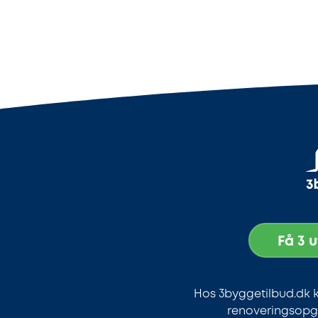
Få 3 
Hos 3byggetilbud.dk k
renoveringsopga