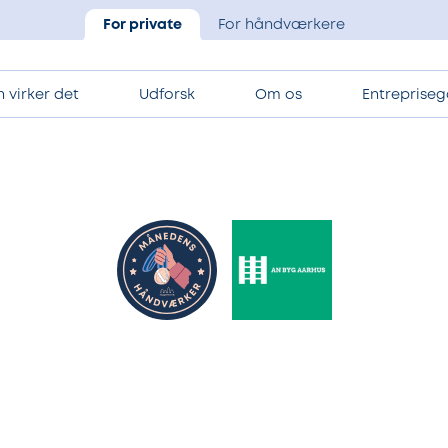
For private
For håndværkere
 virker det
Udforsk
Om os
Entrepriseg