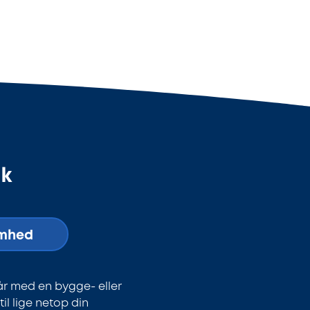
dk
omhed
år med en bygge- eller
l lige netop din