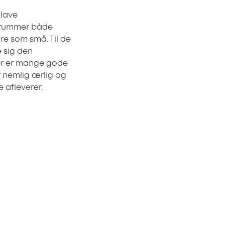
 lave
a rummer både
re som små. Til de
e sig den
der er mange gode
r nemlig ærlig og
 afleverer.