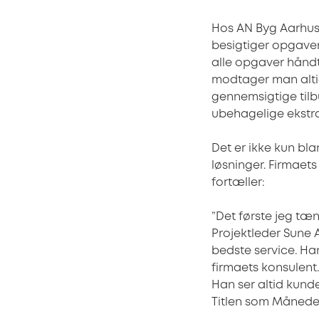
Hos AN Byg Aarhus
besigtiger opgaven
alle opgaver håndt
modtager man altid
gennemsigtige tilb
ubehagelige ekstr
Det er ikke kun bl
løsninger. Firmaet
fortæller:
”Det første jeg tæ
Projektleder Sune 
bedste service. Han
firmaets konsulent.
Han ser altid kund
Titlen som Måneden