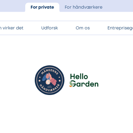
For private
For håndværkere
 virker det
Udforsk
Om os
Entrepriseg