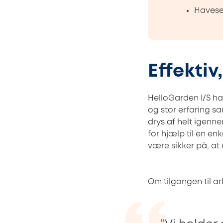
Havese
Effektiv
HelloGarden I/S ha
og stor erfaring s
drys af helt igenn
for hjælp til en e
være sikker på, at d
Om tilgangen til a