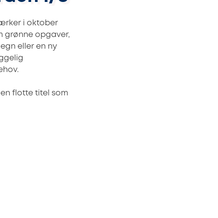
ærker i oktober
som grønne opgaver,
hegn eller en ny
ggelig
ehov.
den flotte titel som