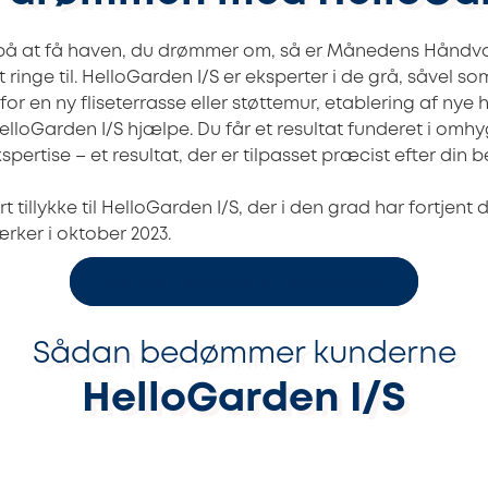
r på at få haven, du drømmer om, så er Månedens Håndv
at ringe til. HelloGarden I/S er eksperter i de grå, såvel 
or en ny fliseterrasse eller støttemur, etablering af nye 
loGarden I/S hjælpe. Du får et resultat funderet i omhy
ertise – et resultat, der er tilpasset præcist efter din b
rt tillykke til HelloGarden I/S, der i den grad har fortjent 
er i oktober 2023.
Kontakt Månedens Håndværker
Sådan bedømmer kunderne
HelloGarden I/S
96%
100%