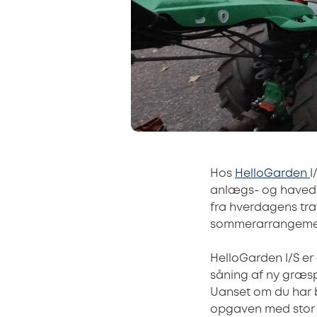
Hos
HelloGarden
I
anlægs- og havedr
fra hverdagens trav
sommerarrangement
HelloGarden I/S er
såning af ny græsp
Uanset om du har b
opgaven med stor p