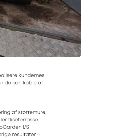
realisere kundernes
 du kan koble af
ring af støttemure,
r fliseterrasse.
loGarden I/S
rige resultater –