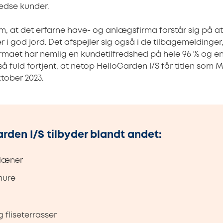
redse kunder.
om, at det erfarne have- og anlægsfirma forstår sig på at 
r i god jord. Det afspejler sig også i de tilbagemeldinger,
irmaet har nemlig en kundetilfredshed på hele 96 % og e
så fuld fortjent, at netop HelloGarden I/S får titlen som
tober 2023.
rden I/S tilbyder blandt andet:
læner
mure
 fliseterrasser