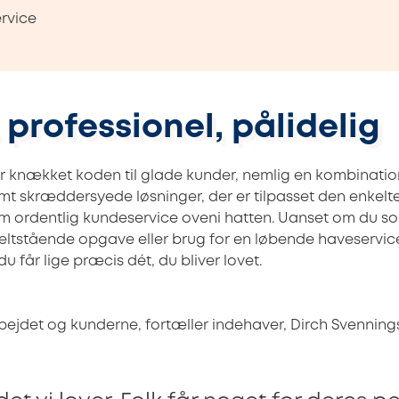
rvice
, professionel, pålidelig
r knækket koden til glade kunder, nemlig en kombination
amt skræddersyede løsninger, der er tilpasset den enkelt
em ordentlig kundeservice oveni hatten. Uanset om du s
nkeltstående opgave eller brug for en løbende haveservic
u får lige præcis dét, du bliver lovet.
rbejdet og kunderne, fortæller indehaver, Dirch Svenning