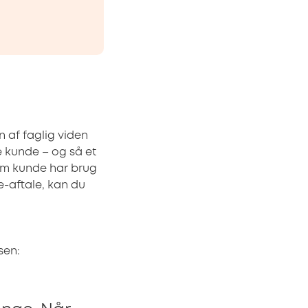
 af faglig viden
e kunde – og så et
om kunde har brug
e-aftale, kan du
sen: