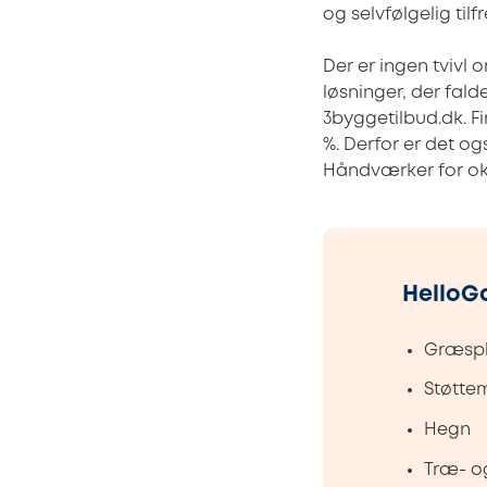
og selvfølgelig tilf
Der er ingen tvivl 
løsninger, der falde
3byggetilbud.dk. F
%. Derfor er det og
Håndværker for ok
HelloGa
Græsp
Støtte
Hegn
Træ- og