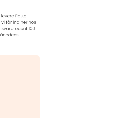
levere flotte
 vi får ind her hos
n svarprocent 100
 Månedens