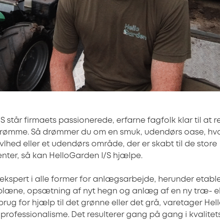
/S står firmaets passionerede, erfarne fagfolk klar til at 
ømme. Så drømmer du om en smuk, udendørs oase, hvor
lhed eller et udendørs område, der er skabt til de store
er, så kan HelloGarden I/S hjælpe.
 ekspert i alle former for anlægsarbejde, herunder etable
læne, opsætning af nyt hegn og anlæg af en ny træ- elle
rug for hjælp til det grønne eller det grå, varetager Hel
rofessionalisme. Det resulterer gang på gang i kvalitets