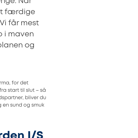
penge. Når
elt færdige
Vi får mest
ro i maven
splanen og
irma, for det
start til slut – så
spartner, bliver du
ig en sund og smuk
den I/S