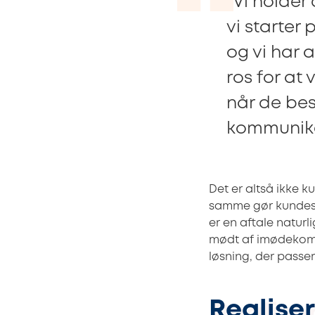
“Vi holder 
vi starter 
og vi har 
ros for at
når de bes
kommunika
Det er altså ikke k
samme gør kundeser
er en aftale natur
mødt af imødekomme
løsning, der passer
Realise