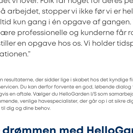
det vi lover. Folk får noget for deres 
på arbejdet, stopper vi ikke før vi er h
altid kun gang i én opgave af gangen. 
 være professionelle og kunderne får 
tiller en opgave hos os. Vi holder tid
tionen.”
un resultaterne, der sidder lige i skabet hos det kyndige f
vicen. Du kan derfor forvente en god, løbende dialog fra 
ligvis en aftale. Vælger du HelloGarden I/S som samarbejd
nde, venlige havespecialister, der går op i at sikre d
 til dig og dine behov.
r drømmen med HelloGar