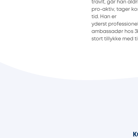
travlt, går han al
pro-aktiv, tager ko
tid. Han er
yderst professionel
ambassadør hos 3by
stort tillykke med
K