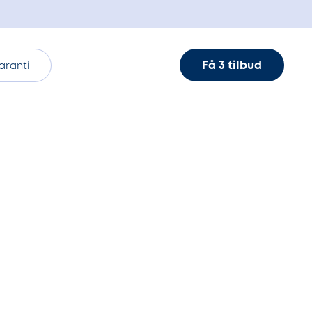
Få 3 tilbud
aranti