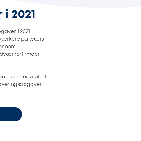
i 2021
aver. I 2021
dværkere på tværs
gennem
åndværkerfirmaer
ærkere, er vi altid
noveringsopgaver
firma