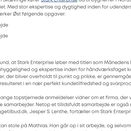
 i Skævinge kører
Stark Enterprise
ud til bygherrer i Nor
. Med stor ekspertise og dygtighed inden for udendørs
ker Øst følgende opgaver:
jde
ejde
rund, at Stark Enterprise løber med titlen som Månedens
omhyggelighed og ekspertise inden for håndværksfaget 
er, der bliver overholdt til punkt og prikke, er gennemg
 resulteret i en nær perfekt kundetilfredshed og svarpro
mange topstjernede anmeldelser vidner om et firma, der 
ine samarbejder. Netop et tillidsfuldt samarbejde er også
etilbud.dk, Jesper S. Lenthe, fortæller om Stark Enterpr
n stole på Mathias. Han går op i sit arbejde, og selvom h