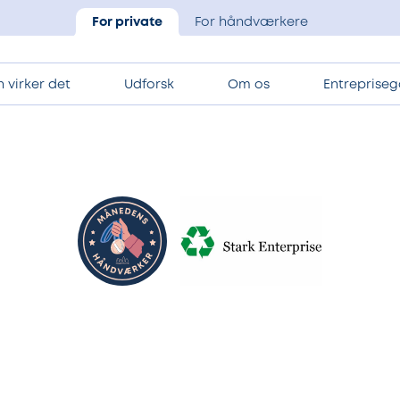
For private
For håndværkere
 virker det
Udforsk
Om os
Entrepriseg