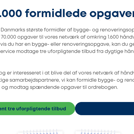
.000 formidlede opgaver 
 Danmarks største formidler af bygge- og renoveringsopg
 70.000 opgaver til vores netværk af omkring 1.600 hån
Hvis du har en bygge- eller renoveringsopgave, kan du 
service modtage tre uforpligtende tilbud fra dygtige h
 er interesseret i at blive del af vores netværk af håndv
gtige samarbejdspartnere, vi kan formidle bygge- og re
 dag og modtag spændende opgaver til ordrebogen.
ent tre uforpligtende tilbud
Tilmeld håndværker