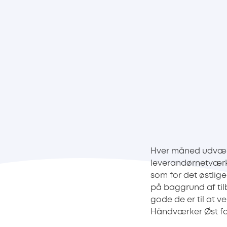
Hver måned udvæl
leverandørnetværk 
som for det østli
på baggrund af ti
gode de er til at v
Håndværker Øst for