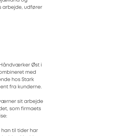
dsjælland og
 arbejde, udfører
 Håndværker Øst i
kombineret med
ående hos Stark
cent fra kunderne.
værner sit arbejde
 det, som firmaets
ise:
an til tider har