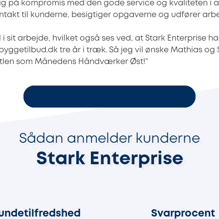
drig på kompromis med den gode service og kvaliteten i a
ntakt til kunderne, besigtiger opgaverne og udfører arbej
 i sit arbejde, hvilket også ses ved, at Stark Enterprise h
ggetilbud.dk tre år i træk. Så jeg vil ønske Mathias og 
 titlen som Månedens Håndværker Øst!”
Kontakt Månedens Håndværker Øst
Sådan anmelder kunderne
Stark Enterprise
97%
93%
undetilfredshed
Svarprocent