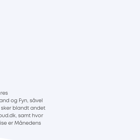
res
and og Fyn, såvel
 sker blandt andet
bud.dk, samt hvor
prise er Månedens