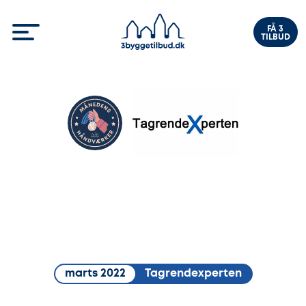
FÅ 3
TILBUD
marts 2022
Tagrendexperten