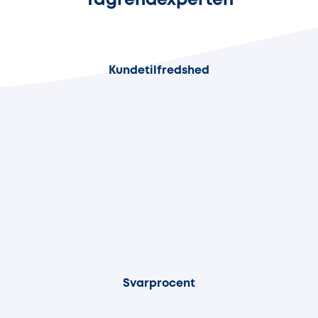
Tagrendexperten
100%
Kundetilfredshed
100%
Svarprocent