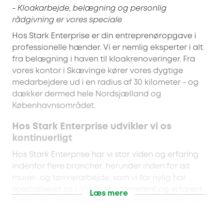
- Kloakarbejde, belægning og personlig
rådgivning er vores speciale
Hos Stark Enterprise er din entreprenøropgave i
professionelle hænder. Vi er nemlig eksperter i alt
fra belægning i haven til kloakrenoveringer. Fra
vores kontor i Skævinge kører vores dygtige
medarbejdere ud i en radius af 30 kilometer - og
dækker dermed hele Nordsjælland og
Københavnsområdet.
Hos Stark Enterprise udvikler vi os
kontinuerligt
Hos Stark Enterprise har vi stor viden og erfaring
indenfor flere brancher, herunder inden for alt
murer- og tømrerarbejde, som vi for nylig har
specialiseret os i. Vi har et kompetent og erfarent
Læs mere
team, der kan klare alle renoveringsopgaver. Hvis
dine vinduer trænger til en udskiftning eller der