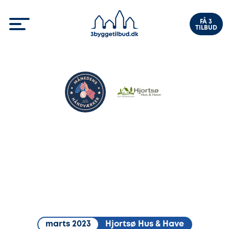
FÅ 3
TILBUD
marts 2023
Hjortsø Hus & Have