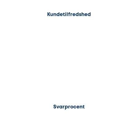
100%
Kundetilfredshed
97%
Svarprocent