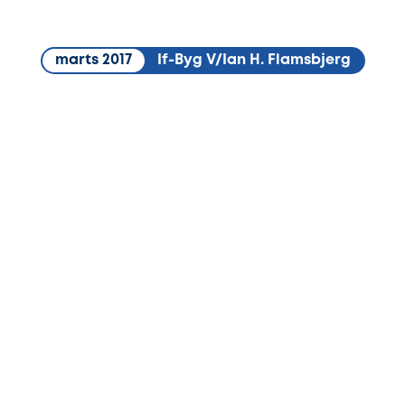
marts 2017
If-Byg V/Ian H. Flamsbjerg