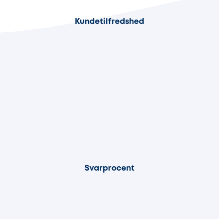
90%
Kundetilfredshed
95%
Svarprocent