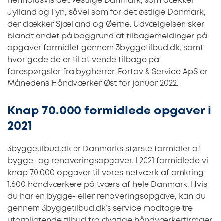
henholdsvis det vestlige Danmark, som dækker
Jylland og Fyn, såvel som for det østlige Danmark,
der dækker Sjælland og Øerne. Udvælgelsen sker
blandt andet på baggrund af tilbagemeldinger på
opgaver formidlet gennem 3byggetilbud.dk, samt
hvor gode de er til at vende tilbage på
forespørgsler fra bygherrer. Fortov & Service ApS er
Månedens Håndværker Øst for januar 2022.
Knap 70.000 formidlede opgaver i
2021
3byggetilbud.dk er Danmarks største formidler af
bygge- og renoveringsopgaver. I 2021 formidlede vi
knap 70.000 opgaver til vores netværk af omkring
1.600 håndværkere på tværs af hele Danmark. Hvis
du har en bygge- eller renoveringsopgave, kan du
gennem 3byggetilbud.dk’s service modtage tre
uforpligtende tilbud fra dygtige håndværkerfirmaer