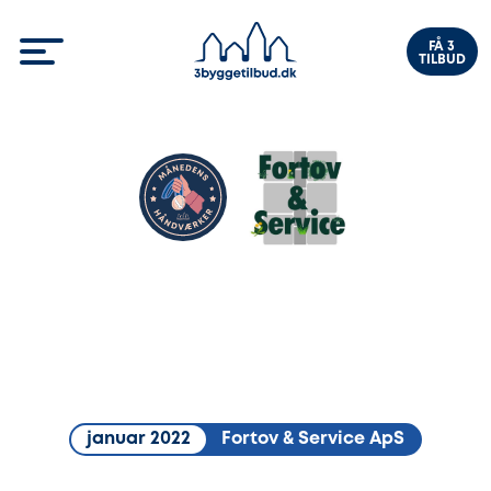
FÅ 3
TILBUD
januar 2022
Fortov & Service ApS