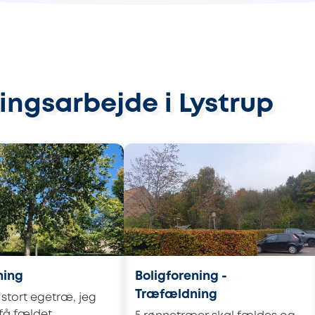
ingsarbejde i Lystrup
ning
Boligforening -
Træfældning
 stort egetræ, jeg
 få fældet.