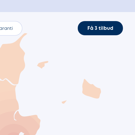
Få 3 tilbud
aranti