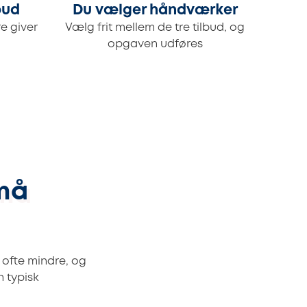
bud
Du vælger håndværker
e giver
Vælg frit mellem de tre tilbud, og
opgaven udføres
små
 ofte mindre, og
n typisk