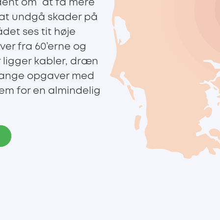
ent om “at få mere
 at undgå skader på
det ses tit høje
ver fra 60’erne og
r ligger kabler, dræn
 mange opgaver med
rem for en almindelig