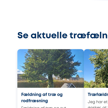
Se aktuelle træfæln
Fældning af træ og
Træfæld
rodfræsning
Jeg har et
ønsker, at