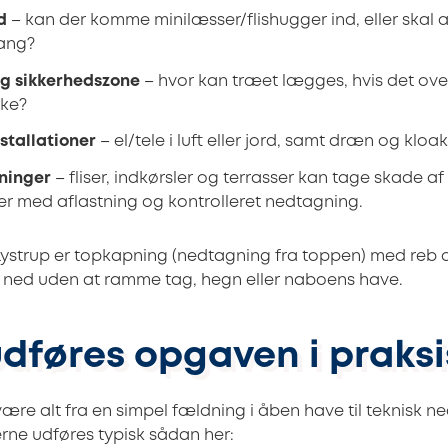
d
– kan der komme minilæsser/flishugger ind, eller skal 
ang?
g sikkerhedszone
– hvor kan træet lægges, hvis det ov
kke?
stallationer
– el/tele i luft eller jord, samt dræn og klo
ninger
– fliser, indkørsler og terrasser kan tage skade a
er med aflastning og kontrolleret nedtagning.
i Lystrup er topkapning (nedtagning fra toppen) med reb o
 ned uden at ramme tag, hegn eller naboens have.
dføres opgaven i praksi
re alt fra en simpel fældning i åben have til teknisk 
ne udføres typisk sådan her: