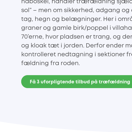
naboskel, handler træfældning sjæld
sol” – men om sikkerhed, adgang og
tag, hegn og belægninger. Her i områ
graner og gamle birk/poppel i villaha
70’erne, hvor pladsen er trang, og de
og kloak tæt i jorden. Derfor ender
kontrolleret nedtagning i sektioner f
fældning fra roden.
Få 3 uforpligtende tilbud på træfældning