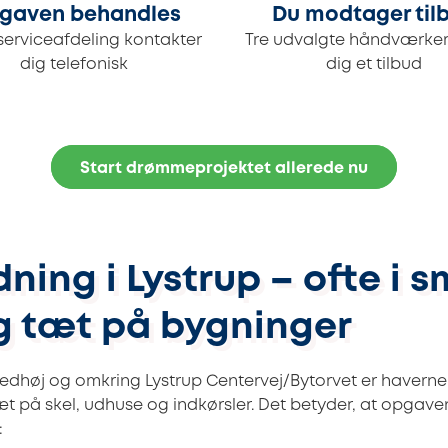
gaven behandles
Du modtager til
serviceafdeling kontakter
Tre udvalgte håndværker
dig telefonisk
dig et tilbud
Start drømmeprojektet allerede nu
ing i Lystrup – ofte i 
g tæt på bygninger
stedhøj og omkring Lystrup Centervej/Bytorvet er haverne
tæt på skel, udhuse og indkørsler. Det betyder, at opgave
: