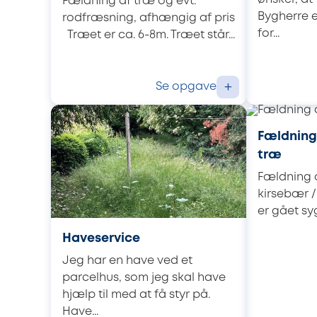
Fældning af træ og evt.
Bygherre e
rodfræsning, afhængig af pris
for...
Træet er ca. 6-8m. Træet står...
Se opgave
+
Fældning 
træ
Fældning o
kirsebær /
er gået sy
Haveservice
Jeg har en have ved et
parcelhus, som jeg skal have
hjælp til med at få styr på.
Have...