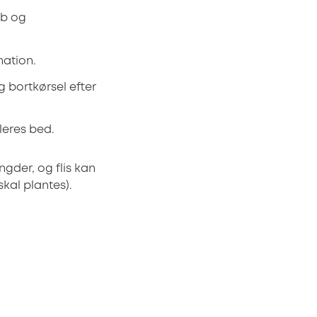
eb og
nation.
g bortkørsel efter
leres bed.
gder, og flis kan
al plantes).