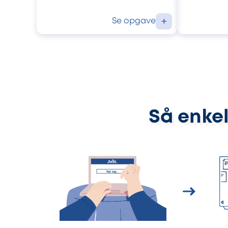
Se opgave
+
Så enkel