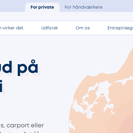
For private
For håndværkere
 virker det
Udforsk
Om os
Entrepriseg
ud på
i
s, carport eller