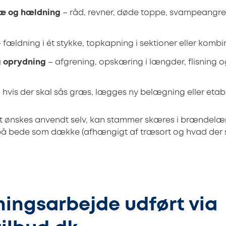
ræ og hældning
– råd, revner, døde toppe, svampeangr
 fældning i ét stykke, topkapning i sektioner eller kombi
g oprydning
– afgrening, opskæring i længder, flisning o
 hvis der skal sås græs, lægges ny belægning eller etab
t ønskes anvendt selv, kan stammer skæres i brændelæn
på bede som dække (afhængigt af træsort og hvad der sk
ingsarbejde udført via