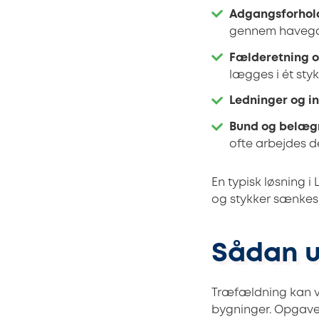
Adgangsforhol
gennem haveg
Fælderetning o
lægges i ét sty
Ledninger og in
Bund og belæg
ofte arbejdes d
En typisk løsning 
og stykker sænkes
Sådan u
Træfældning kan væ
bygninger. Opgaver