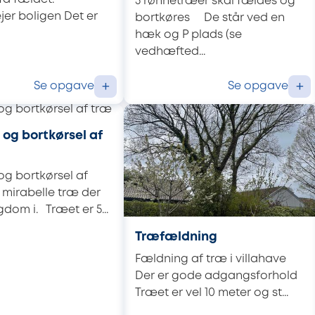
5 rønnetræer skal fældes og
jer boligen Det er
bortkøres De står ved en
hæk og P plads (se
vedhæfted...
Se opgave
Se opgave
+
+
og bortkørsel af
g bortkørsel af
 mirabelle træ der
gdom i. Træet er 5...
Træfældning
Fældning af træ i villahave
Der er gode adgangsforhold
Træet er vel 10 meter og st...