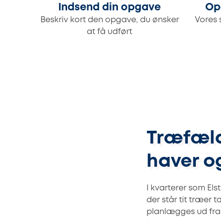
Indsend din opgave
Op
Beskriv kort den opgave, du ønsker
Vores 
at få udført
Træfældn
haver o
I kvarterer som El
der står tit træer 
planlægges ud fra