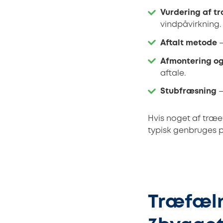
Vurdering af t
vindpåvirkning.
Aftalt metode
–
Afmontering o
aftale.
Stubfræsning
–
Hvis noget af træe
typisk genbruges 
Træfæln