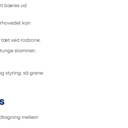
alt bæres ud
erhovedet kan
ak tæt ved rodzone.
f tunge stammer;
g styring, så grene
s
nedtagning mellem