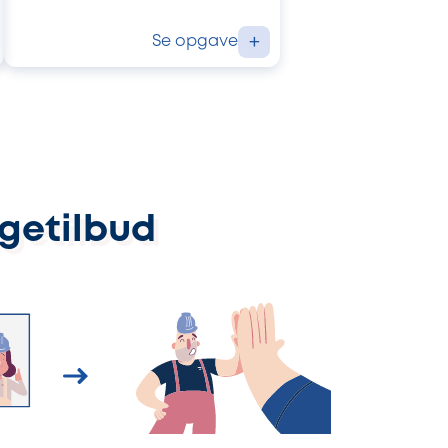
Se opgave
+
ggetilbud