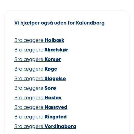
Vi hjælper også uden for Kalundborg
Brolæggere
Holbæk
Brolæggere
Skælskør
Brolæggere
Korsør
Brolæggere
Køge
Brolæggere
Slagelse
Brolæggere
Sorø
Brolæggere
Haslev
Brolæggere
Næstved
Brolæggere
Ringsted
Brolæggere
Vordingborg