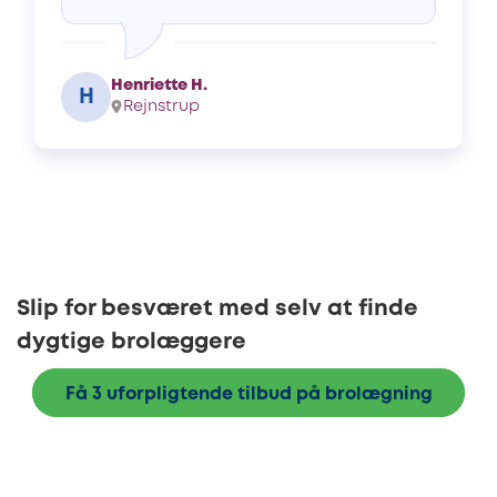
Henriette H.
H
Rejnstrup
Slip for besværet med selv at finde
dygtige brolæggere
Få 3 uforpligtende tilbud på brolægning