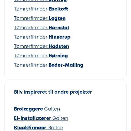
Tømrerfirmaer
Ebeltoft
Tømrerfirmaer
Løgten
Tømrerfirmaer
Hornslet
Tømrerfirmaer
Hinnerup
Tømrerfirmaer
Hadsten
Tømrerfirmaer
Hørning
Tømrerfirmaer
Beder-Malling
Bliv inspireret til andre projekter
Brolæggere
Galten
El-installatører
Galten
Kloakfirmaer
Galten