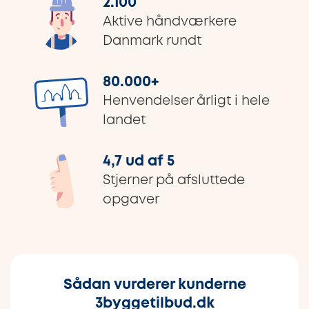
2.100
Aktive håndværkere
Danmark rundt
80.000
+
Henvendelser årligt i hele
landet
4,7 ud af 5
Stjerner på afsluttede
opgaver
Sådan vurderer kunderne
3byggetilbud.dk