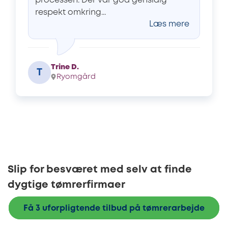
processen. Der var god gensidig
respekt omkring...
Læs mere
Trine D.
T
Ryomgård
Slip for besværet med selv at finde
dygtige tømrerfirmaer
Få 3 uforpligtende tilbud på tømrerarbejde