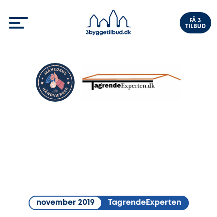
FÅ 3
TILBUD
november 2019
TagrendeExperten