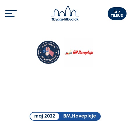
FÅ 3
TILBUD
maj 2022
BM.Havepleje