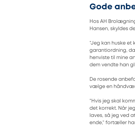
Gode anbefa
Hos AH Brolægning &
Hansen, skyldes d
”Jeg kan huske et 
garantiordning, da 
henviste til mine a
dem vendte han gla
De rosende anbefal
vælge en håndværke
”Hvis jeg skal kom
det korrekt. Når j
laves, så jeg ved a
ende,” fortæller ha