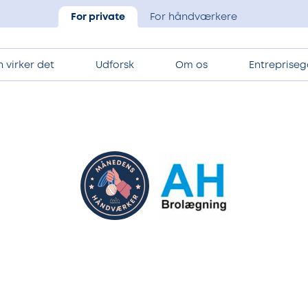
For private
For håndværkere
 virker det
Udforsk
Om os
Entrepriseg