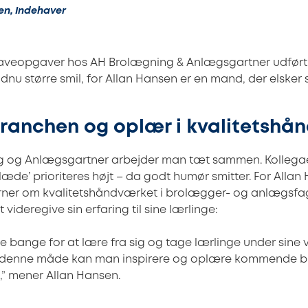
en, Indehaver
 haveopgaver hos AH Brolægning & Anlægsgartner udført
nu større smil, for Allan Hansen er en mand, der elsker si
ranchen og oplær i kvalitetshå
 og Anlægsgartner arbejder man tæt sammen. Kollegaer 
æde’ prioriteres højt – da godt humør smitter. For Allan
ærner om kvalitetshåndværket i brolægger- og anlægsfag
 videregive sin erfaring til sine lærlinge:
e bange for at lære fra sig og tage lærlinge under sine 
å denne måde kan man inspirere og oplære kommende b
” mener Allan Hansen.