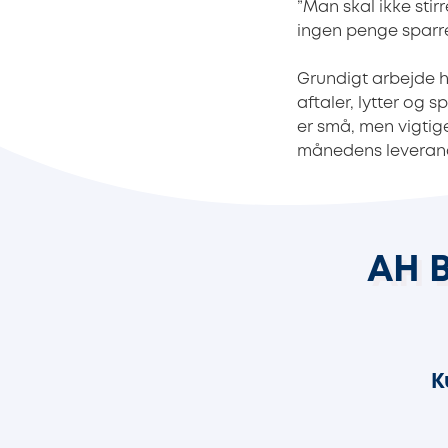
”Man skal ikke stir
ingen penge sparret
Grundigt arbejde h
aftaler, lytter og 
er små, men vigtig
månedens leverand
AH 
K