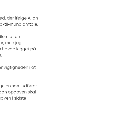
d, der ifølge Allan
d-til-mund omtale.
dlem af en
ar, men jeg
han havde kigget på
.
 vigtigheden i at
lge en som udfører
ordan opgaven skal
gaven i sidste