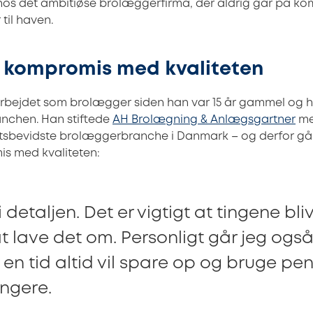
 hos det ambitiøse brolæggerfirma, der aldrig går på 
til haven.
 kompromis med kvaliteten
arbejdet som brolægger siden han var 15 år gammel og h
ranchen. Han stiftede
AH Brolægning & Anlægsgartner
me
etsbevidste brolæggerbranche i Danmark – og derfor gå
is med kvaliteten:
 detaljen. Det er vigtigt at tingene bli
at lave det om. Personligt går jeg ogs
er en tid altid vil spare op og bruge p
ængere.