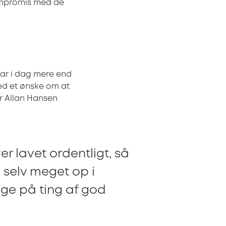
kompromis med de
ar i dag mere end
d et ønske om at
r Allan Hansen
ver lavet ordentligt, så
å selv meget op i
enge på ting af god