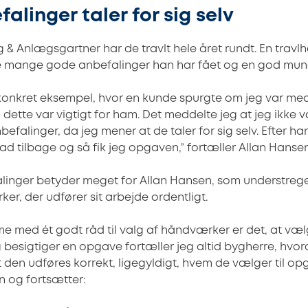
linger taler for sig selv
 Anlægsgartner har de travlt hele året rundt. En travlhe
e mange gode anbefalinger han har fået og en god mun
konkret eksempel, hvor en kunde spurgte om jeg var me
dette var vigtigt for ham. Det meddelte jeg at jeg ikke v
nbefalinger, da jeg mener at de taler for sig selv. Efter 
d tilbage og så fik jeg opgaven,” fortæller Allan Hansen
inger betyder meget for Allan Hansen, som understreger
r, der udfører sit arbejde ordentligt.
me med ét godt råd til valg af håndværker er det, at væ
eg besigtiger en opgave fortæller jeg altid bygherre, hv
t den udføres korrekt, ligegyldigt, hvem de vælger til op
n og fortsætter: