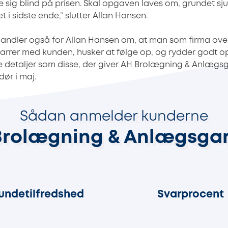
re sig blind på prisen. Skal opgaven laves om, grundet sj
 i sidste ende,” slutter Allan Hansen.
andler også for Allan Hansen om, at man som firma ove
sparrer med kunden, husker at følge op, og rydder godt op 
e detaljer som disse, der giver AH Brolægning & Anlægsg
ør i maj.
Sådan anmelder kunderne
Brolægning & Anlægsgar
85%
88%
undetilfredshed
Svarprocent