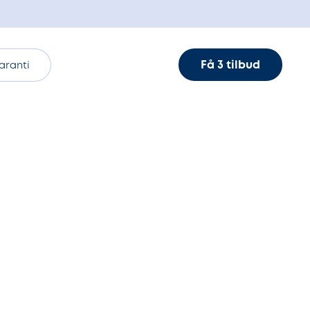
Få 3 tilbud
aranti