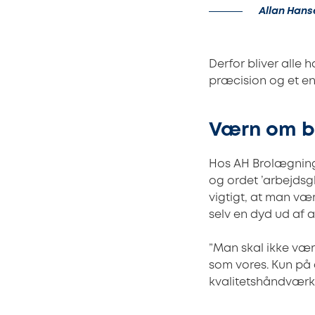
Allan Hans
Derfor bliver alle
præcision og et end
Værn om b
Hos AH Brolægning
og ordet ’arbejdsgl
vigtigt, at man v
selv en dyd ud af at
”Man skal ikke vær
som vores. Kun p
kvalitetshåndværk,