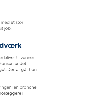
 med et stor
t job.
ndværk
bliver til venner
 Hansen er det
et. Derfor gør han
vinger i en branche
rolæggere i