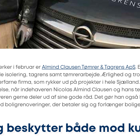
ker i februar er
Almind Clausen Tømrer & Tagrens ApS
. 
e isolering, tagrens samt tømrerarbejde. Ærlighed og tr
rfarne firma, som rykker ud på projekter i hele Sjælland.
lse, når indehaveren Nicolas Almind Clausen og hans t
eren gerne deler ud af sine gode råd. Det gør han også h
d boligrenoveringer, der betaler sig og forlænger bolige
ng beskytter både mod k