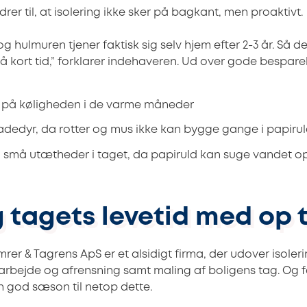
er til, at isolering ikke sker på bagkant, men proaktivt.
 og hulmuren tjener faktisk sig selv hjem efter 2-3 år. Så de
 kort tid,” forklarer indehaveren. Ud over gode besparels
e på køligheden i de varme måneder
adedyr, da rotter og mus ikke kan bygge gange i papiru
 små utætheder i taget, da papiruld kan suge vandet o
tagets levetid med op ti
rer & Tagrens ApS er et alsidigt firma, der udover isoler
rarbejde og afrensning samt maling af boligens tag. Og f
n god sæson til netop dette.