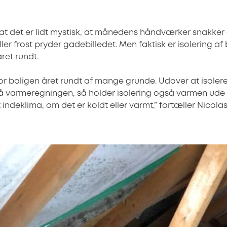
t det er lidt mystisk, at månedens håndværker snakker 
ler frost pryder gadebilledet. Men faktisk er isolering a
året rundt.
for boligen året rundt af mange grunde. Udover at isoler
 varmeregningen, så holder isolering også varmen ud
 indeklima, om det er koldt eller varmt,” fortæller Nicola