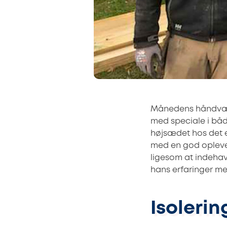
Månedens håndvær
med speciale i båd
højsædet hos det e
med en god opleve
ligesom at indehav
hans erfaringer me
Isoleri