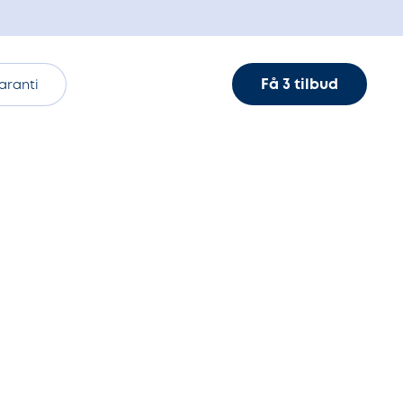
Få 3 tilbud
aranti