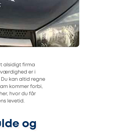
Et alsidigt firma
oværdighed er i
 Du kan altid regne
eam kommer forbi,
er, hvor du får
ns levetid.
ulde og