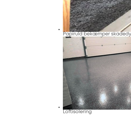
Papiruld bekæmper skadedyr
Loftisolering