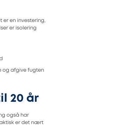
t er en investering,
er er isolering
ld
p og afgive fugten
l 20 år
ing også har
aktisk er det nært