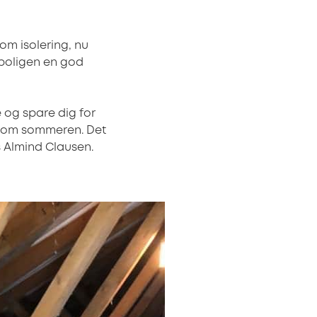
om isolering, nu
f boligen en god
e og spare dig for
e om sommeren. Det
s Almind Clausen.