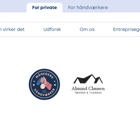
For private
For håndværkere
 virker det
Udforsk
Om os
Entrepriseg