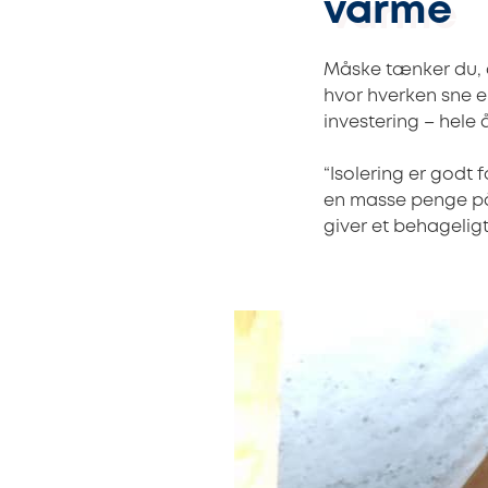
varme
Måske tænker du, a
hvor hverken sne el
investering – hele 
“Isolering er godt 
en masse penge på
giver et behageligt