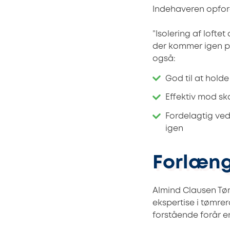
Indehaveren opfordr
”Isolering af loftet
der kommer igen på
også:
God til at hold
Effektiv mod sk
Fordelagtig ved
igen
Forlæng 
Almind Clausen Tøm
ekspertise i tømre
forstående forår e