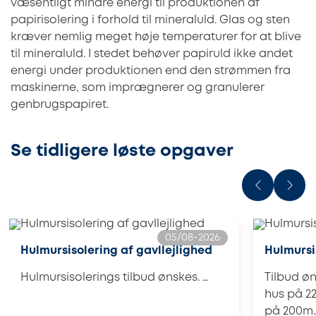
væsentligt mindre energi til produktionen af
papirisolering i forhold til mineraluld. Glas og sten
kræver nemlig meget høje temperaturer for at blive
til mineraluld. I stedet behøver papiruld ikke andet
energi under produktionen end den strømmen fra
maskinerne, som imprægnerer og granulerer
genbrugspapiret.
Se tidligere løste opgaver
05/08-2026
Hulmursisolering af gavllejlighed
Hulmursis
Hulmursisolerings tilbud ønskes. …
Tilbud øn
hus på 22
på 200m