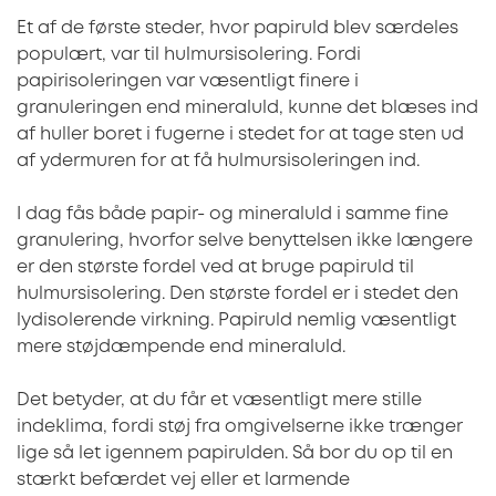
Et af de første steder, hvor papiruld blev særdeles
populært, var til hulmursisolering. Fordi
papirisoleringen var væsentligt finere i
granuleringen end mineraluld, kunne det blæses ind
af huller boret i fugerne i stedet for at tage sten ud
af ydermuren for at få hulmursisoleringen ind.
I dag fås både papir- og mineraluld i samme fine
granulering, hvorfor selve benyttelsen ikke længere
er den største fordel ved at bruge papiruld til
hulmursisolering. Den største fordel er i stedet den
lydisolerende virkning. Papiruld nemlig væsentligt
mere støjdæmpende end mineraluld.
Det betyder, at du får et væsentligt mere stille
indeklima, fordi støj fra omgivelserne ikke trænger
lige så let igennem papirulden. Så bor du op til en
stærkt befærdet vej eller et larmende