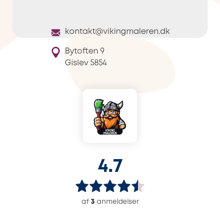
kontakt@vikingmaleren.dk
Bytoften 9
Gislev
5854
4.7
af
3
anmeldelser